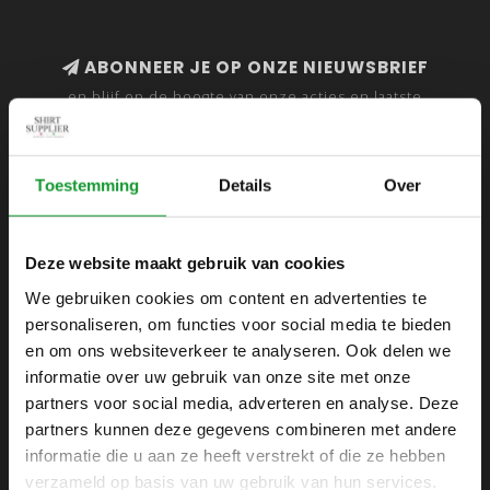
ABONNEER JE OP ONZE NIEUWSBRIEF
en blijf op de hoogte van onze acties en laatste
collecties
Toestemming
Details
Over
SHIRTSUPPLIER.NL
Deze website maakt gebruik van cookies
Webshop voor mannen
We gebruiken cookies om content en advertenties te
personaliseren, om functies voor social media te bieden
Zijlijnstraat 24
en om ons websiteverkeer te analyseren. Ook delen we
1433 DC
informatie over uw gebruik van onze site met onze
Kudelstaart
partners voor social media, adverteren en analyse. Deze
partners kunnen deze gegevens combineren met andere
+31 6 42 52 32 80
informatie die u aan ze heeft verstrekt of die ze hebben
+31 6 42 52 32 80
verzameld op basis van uw gebruik van hun services.