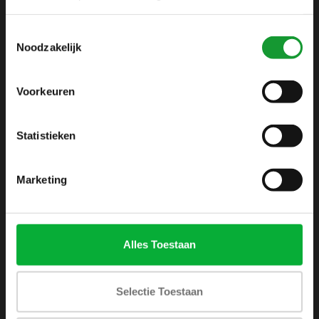
info@shirtsupplier.nl
Toestemmingsselectie
Noodzakelijk
Voorkeuren
Statistieken
INFORMATIE
Over ons
Marketing
Algemene voorwaarden
Disclaimer
Privacy Policy
Alles Toestaan
Betaalmethoden
Verzenden & retourneren
Selectie Toestaan
Klantenservice