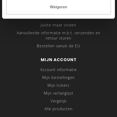
Sitemap
Weigeren
Traveling Tailor
Was- en Behandeltips
Juiste maat vinden
Aanvullende informatie m.b.t. verzenden en
retour sturen
Bestellen vanuit de EU
MIJN ACCOUNT
Account informatie
Mijn bestellingen
Mijn tickets
Mijn verlanglijst
Vergelijk
Alle producten