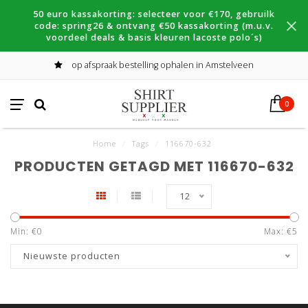
50 euro kassakorting: selecteer voor €170, gebruilk
code: spring26 & ontvang €50 kassakorting (m.u.v.
voordeel deals & basis kleuren lacoste polo´s)
op afspraak bestelling ophalen in Amstelveen
0
Home
/
Tags
/
116670-632
PRODUCTEN GETAGD MET 116670-632
12
Min: €
0
Max: €
5
Nieuwste producten