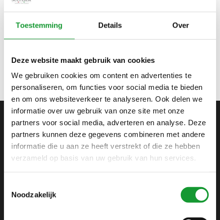
Bekijk alle
3
maten
Toestemming
Details
Over
WIT MET ROZE-
DONKERBLAUW-
LICHTBLAUW VISSEN
€69,95
Deze website maakt gebruik van cookies
PRINT
We gebruiken cookies om content en advertenties te
personaliseren, om functies voor social media te bieden
en om ons websiteverkeer te analyseren. Ook delen we
informatie over uw gebruik van onze site met onze
partners voor social media, adverteren en analyse. Deze
ABONNEER JE OP ONZE NIEUWSBRIEF
partners kunnen deze gegevens combineren met andere
informatie die u aan ze heeft verstrekt of die ze hebben
en blijf op de hoogte van onze acties en laatste
collecties
verzameld op basis van uw gebruik van hun services.
Toestemmingsselectie
Noodzakelijk
SHIRTSUPPLIER.NL