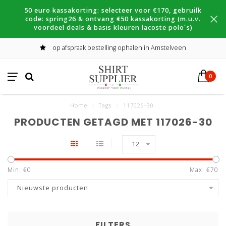
50 euro kassakorting: selecteer voor €170, gebruilk
code: spring26 & ontvang €50 kassakorting (m.u.v.
voordeel deals & basis kleuren lacoste polo´s)
op afspraak bestelling ophalen in Amstelveen
0
Home
/
Tags
/
117026-30
PRODUCTEN GETAGD MET 117026-30
12
Min: €
0
Max: €
70
Nieuwste producten
FILTERS