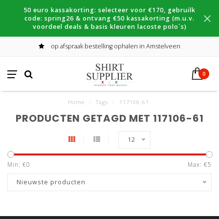
50 euro kassakorting: selecteer voor €170, gebruilk
code: spring26 & ontvang €50 kassakorting (m.u.v.
voordeel deals & basis kleuren lacoste polo´s)
op afspraak bestelling ophalen in Amstelveen
0
Home
/
Tags
/
117106-61
PRODUCTEN GETAGD MET 117106-61
12
Min: €
0
Max: €
5
Nieuwste producten