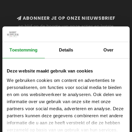
ABONNEER JE OP ONZE NIEUWSBRIEF
en blijf op de hoogte van onze acties en laatste
collecties
Toestemming
Details
Over
SHIRTSUPPLIER.NL
Deze website maakt gebruik van cookies
Webshop voor mannen
We gebruiken cookies om content en advertenties te
personaliseren, om functies voor social media te bieden
Zijlijnstraat 24
en om ons websiteverkeer te analyseren. Ook delen we
1433 DC
informatie over uw gebruik van onze site met onze
Kudelstaart
partners voor social media, adverteren en analyse. Deze
partners kunnen deze gegevens combineren met andere
+31 6 42 52 32 80
informatie die u aan ze heeft verstrekt of die ze hebben
+31 6 42 52 32 80
verzameld op basis van uw gebruik van hun services.