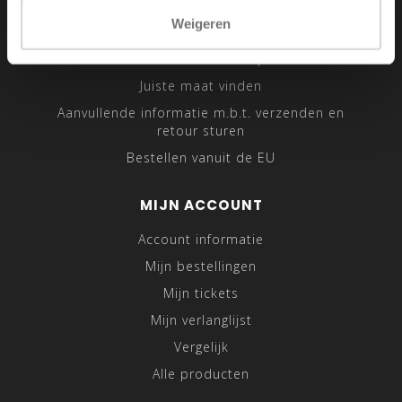
Sitemap
Weigeren
Traveling Tailor
Was- en Behandeltips
Juiste maat vinden
Aanvullende informatie m.b.t. verzenden en
retour sturen
Bestellen vanuit de EU
MIJN ACCOUNT
Account informatie
Mijn bestellingen
Mijn tickets
Mijn verlanglijst
Vergelijk
Alle producten