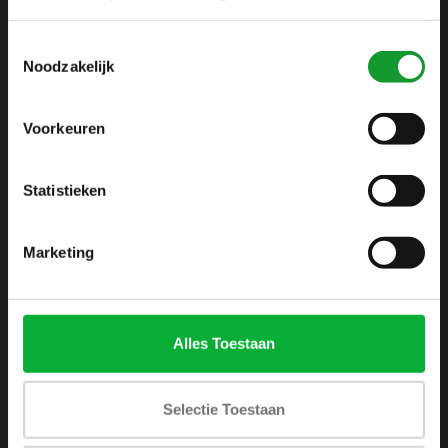
info@shirtsupplier.nl
Toestemmingsselectie
Noodzakelijk
Voorkeuren
Statistieken
INFORMATIE
Over ons
Marketing
Algemene voorwaarden
Disclaimer
Privacy Policy
Alles Toestaan
Betaalmethoden
Verzenden & retourneren
Selectie Toestaan
Klantenservice