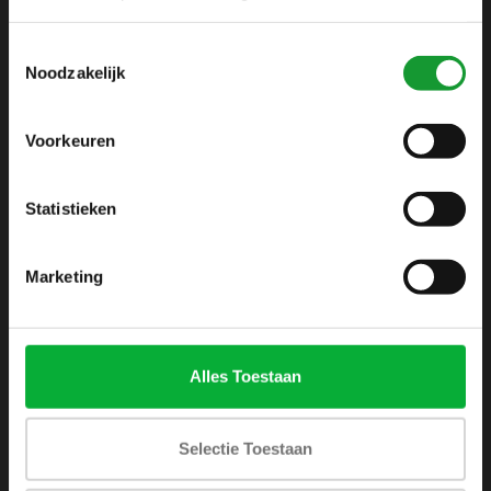
info@shirtsupplier.nl
Toestemmingsselectie
Noodzakelijk
Voorkeuren
Statistieken
INFORMATIE
Over ons
Marketing
Algemene voorwaarden
Disclaimer
Privacy Policy
Alles Toestaan
Betaalmethoden
Verzenden & retourneren
Selectie Toestaan
Klantenservice