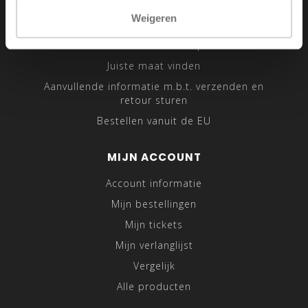
Sitemap
Weigeren
Traveling Tailor
Was- en Behandeltips
Juiste maat vinden
Aanvullende informatie m.b.t. verzenden en
retour sturen
Bestellen vanuit de EU
MIJN ACCOUNT
Account informatie
Mijn bestellingen
Mijn tickets
Mijn verlanglijst
Vergelijk
Alle producten