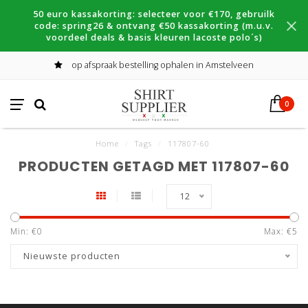
50 euro kassakorting: selecteer voor €170, gebruilk
code: spring26 & ontvang €50 kassakorting (m.u.v.
voordeel deals & basis kleuren lacoste polo´s)
op afspraak bestelling ophalen in Amstelveen
0
Home
/
Tags
/
117807-60
PRODUCTEN GETAGD MET 117807-60
12
Min: €
0
Max: €
5
Nieuwste producten