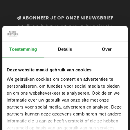
ABONNEER JE OP ONZE NIEUWSBRIEF
en blijf op de hoogte van onze acties en laatste
collecties
Toestemming
Details
Over
SHIRTSUPPLIER.NL
Deze website maakt gebruik van cookies
Webshop voor mannen
We gebruiken cookies om content en advertenties te
personaliseren, om functies voor social media te bieden
Zijlijnstraat 24
en om ons websiteverkeer te analyseren. Ook delen we
1433 DC
informatie over uw gebruik van onze site met onze
Kudelstaart
partners voor social media, adverteren en analyse. Deze
partners kunnen deze gegevens combineren met andere
+31 6 42 52 32 80
informatie die u aan ze heeft verstrekt of die ze hebben
+31 6 42 52 32 80
verzameld op basis van uw gebruik van hun services.