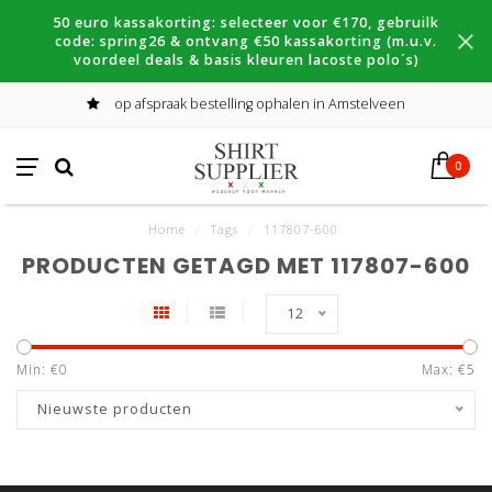
50 euro kassakorting: selecteer voor €170, gebruilk
code: spring26 & ontvang €50 kassakorting (m.u.v.
voordeel deals & basis kleuren lacoste polo´s)
op afspraak bestelling ophalen in Amstelveen
0
Home
/
Tags
/
117807-600
PRODUCTEN GETAGD MET 117807-600
12
Min: €
0
Max: €
5
Nieuwste producten