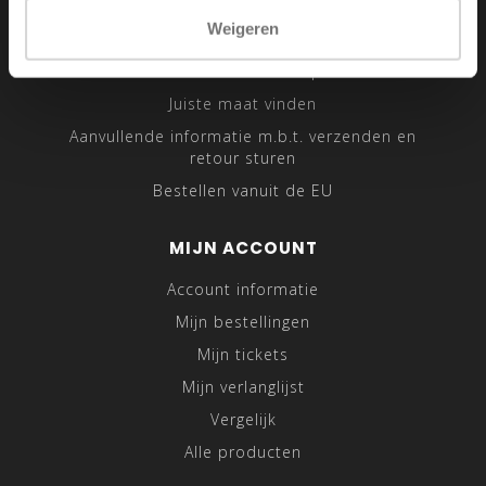
Sitemap
Weigeren
Traveling Tailor
Was- en Behandeltips
Juiste maat vinden
Aanvullende informatie m.b.t. verzenden en
retour sturen
Bestellen vanuit de EU
MIJN ACCOUNT
Account informatie
Mijn bestellingen
Mijn tickets
Mijn verlanglijst
Vergelijk
Alle producten