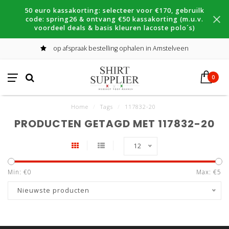
50 euro kassakorting: selecteer voor €170, gebruilk
code: spring26 & ontvang €50 kassakorting (m.u.v.
voordeel deals & basis kleuren lacoste polo´s)
op afspraak bestelling ophalen in Amstelveen
0
Home
/
Tags
/
117832-20
PRODUCTEN GETAGD MET 117832-20
12
Min: €
0
Max: €
5
Nieuwste producten