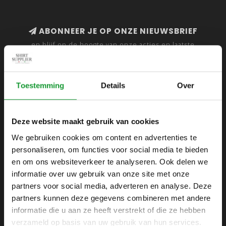
ABONNEER JE OP ONZE NIEUWSBRIEF
en blijf op de hoogte van onze acties en laatste
collecties
Toestemming
Details
Over
SHIRTSUPPLIER.NL
Deze website maakt gebruik van cookies
Webshop voor mannen
We gebruiken cookies om content en advertenties te
personaliseren, om functies voor social media te bieden
Zijlijnstraat 24
en om ons websiteverkeer te analyseren. Ook delen we
1433 DC
informatie over uw gebruik van onze site met onze
Kudelstaart
partners voor social media, adverteren en analyse. Deze
partners kunnen deze gegevens combineren met andere
+31 6 42 52 32 80
informatie die u aan ze heeft verstrekt of die ze hebben
+31 6 42 52 32 80
verzameld op basis van uw gebruik van hun services.