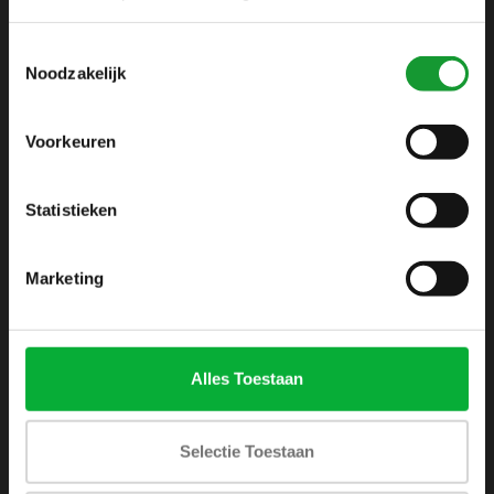
info@shirtsupplier.nl
Toestemmingsselectie
Noodzakelijk
Voorkeuren
Statistieken
INFORMATIE
Over ons
Marketing
Algemene voorwaarden
Disclaimer
Privacy Policy
Alles Toestaan
Betaalmethoden
Verzenden & retourneren
Selectie Toestaan
Klantenservice