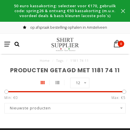
50 euro kassakorting: selecteer voor €170, gebruilk
code: spring26 & ontvang €50 kassakorting (m.u.v.
voordeel deals & basis kleuren lacoste polo´s)
op afspraak bestelling ophalen in Amstelveen
0
Home
/
Tags
/
1181 74 11
PRODUCTEN GETAGD MET 1181 74 11
12
Min: €
0
Max: €
5
Nieuwste producten