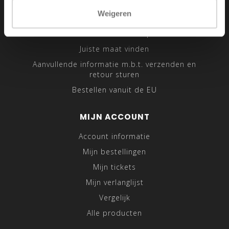
Sitemap
Weigeren
Traveling Tailor
Was- en Behandeltips
Juiste maat vinden
Aanvullende informatie m.b.t. verzenden en
retour sturen
Bestellen vanuit de EU
MIJN ACCOUNT
Account informatie
Mijn bestellingen
Mijn tickets
Mijn verlanglijst
Vergelijk
Alle producten