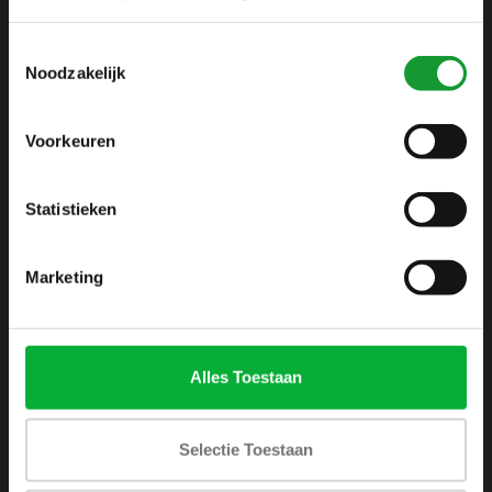
info@shirtsupplier.nl
Toestemmingsselectie
Noodzakelijk
Voorkeuren
Statistieken
INFORMATIE
Over ons
Marketing
Algemene voorwaarden
Disclaimer
Privacy Policy
Alles Toestaan
Betaalmethoden
Verzenden & retourneren
Selectie Toestaan
Klantenservice