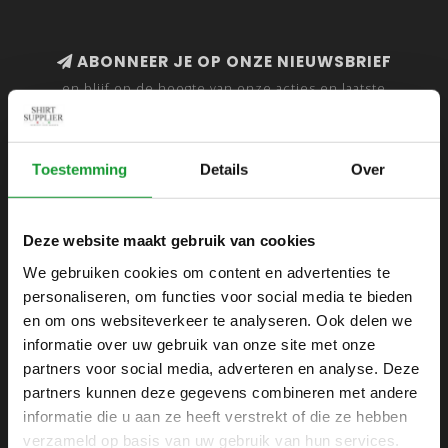
ABONNEER JE OP ONZE NIEUWSBRIEF
en blijf op de hoogte van onze acties en laatste
collecties
Toestemming
Details
Over
SHIRTSUPPLIER.NL
Deze website maakt gebruik van cookies
Webshop voor mannen
We gebruiken cookies om content en advertenties te
personaliseren, om functies voor social media te bieden
Zijlijnstraat 24
en om ons websiteverkeer te analyseren. Ook delen we
1433 DC
informatie over uw gebruik van onze site met onze
Kudelstaart
partners voor social media, adverteren en analyse. Deze
partners kunnen deze gegevens combineren met andere
+31 6 42 52 32 80
informatie die u aan ze heeft verstrekt of die ze hebben
+31 6 42 52 32 80
verzameld op basis van uw gebruik van hun services.