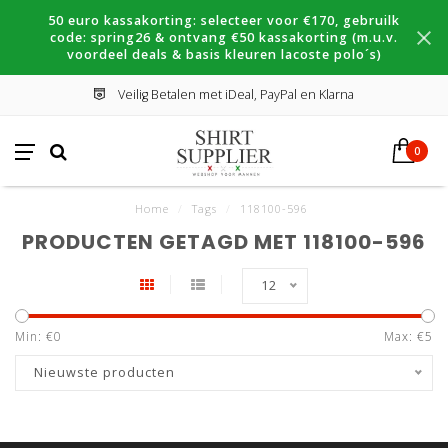
50 euro kassakorting: selecteer voor €170, gebruilk
code: spring26 & ontvang €50 kassakorting (m.u.v.
voordeel deals & basis kleuren lacoste polo´s)
Veilig Betalen met iDeal, PayPal en Klarna
0
Home
/
Tags
/
118100-596
PRODUCTEN GETAGD MET 118100-596
12
Min: €
0
Max: €
5
Nieuwste producten