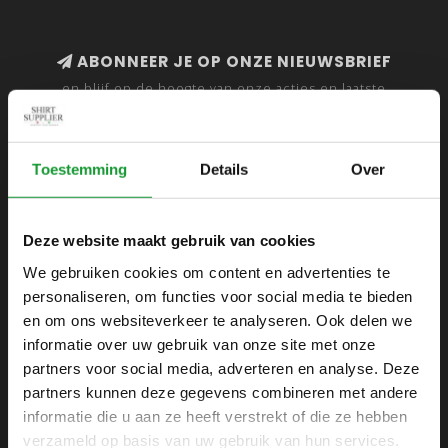
ABONNEER JE OP ONZE NIEUWSBRIEF
en blijf op de hoogte van onze acties en laatste
collecties
Toestemming
Details
Over
SHIRTSUPPLIER.NL
Deze website maakt gebruik van cookies
Webshop voor mannen
We gebruiken cookies om content en advertenties te
personaliseren, om functies voor social media te bieden
Zijlijnstraat 24
en om ons websiteverkeer te analyseren. Ook delen we
1433 DC
informatie over uw gebruik van onze site met onze
Kudelstaart
partners voor social media, adverteren en analyse. Deze
partners kunnen deze gegevens combineren met andere
+31 6 42 52 32 80
informatie die u aan ze heeft verstrekt of die ze hebben
+31 6 42 52 32 80
verzameld op basis van uw gebruik van hun services.