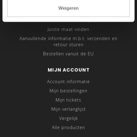
Sitemap
Weigeren
Traveling Tailor
Was- en Behandeltips
Juiste maat vinden
Aanvullende informatie m.b.t. verzenden en
retour sturen
Bestellen vanuit de EU
MIJN ACCOUNT
Account informatie
Mijn bestellingen
Mijn tickets
Mijn verlanglijst
Vergelijk
Alle producten