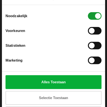
info@shirtsupplier.nl
Toestemmingsselectie
Noodzakelijk
Voorkeuren
Statistieken
INFORMATIE
Over ons
Marketing
Algemene voorwaarden
Disclaimer
Privacy Policy
Alles Toestaan
Betaalmethoden
Verzenden & retourneren
Selectie Toestaan
Klantenservice