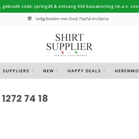
, gebruilk code: spring26 & ontvang €50 kassakorting (m.u.v. voor
Veilig Betalen met iDeal, PayPal en Klarna
SUPPLIERS
NEW
HAPPY DEALS
HERENMO
272 74 18