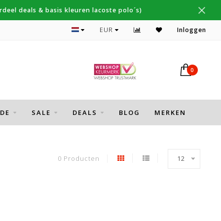
deel deals & basis kleuren lacoste polo´s)
Topmerken Thomas Maine, Cavallaro, Desoto
EUR
Inloggen
0
DE
SALE
DEALS
BLOG
MERKEN
0 Producten
12