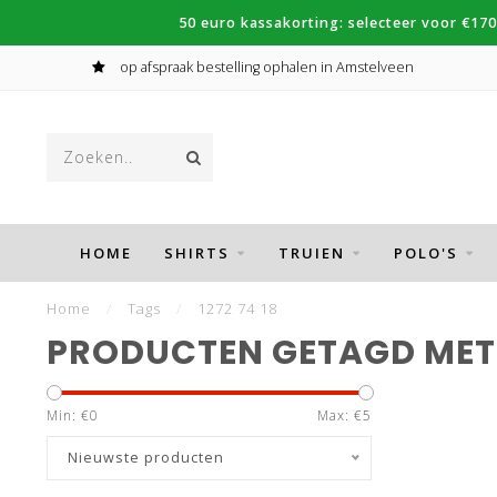
50 euro kassakorting: selecteer voor €170
op afspraak bestelling ophalen in Amstelveen
HOME
SHIRTS
TRUIEN
POLO'S
Home
/
Tags
/
1272 74 18
PRODUCTEN GETAGD MET 1
Min: €
0
Max: €
5
Nieuwste producten