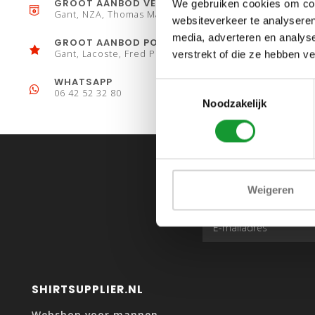
GROOT AANBOD VESTEN
We gebruiken cookies om cont
Gant, NZA, Thomas Maine
websiteverkeer te analyseren
media, adverteren en analys
GROOT AANBOD POLO´S
Gant, Lacoste, Fred Perry
verstrekt of die ze hebben v
WHATSAPP
Toestemmingsselectie
06 42 52 32 80
Noodzakelijk
Weigeren
SHIRTSUPPLIER.NL
Webshop voor mannen