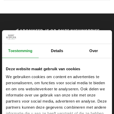
ABONNEER JE OP ONZE NIEUWSBRIEF
en blijf op de hoogte van onze acties en laatste
collecties
Toestemming
Details
Over
Deze website maakt gebruik van cookies
SHIRTSUPPLIER.NL
We gebruiken cookies om content en advertenties te
personaliseren, om functies voor social media te bieden
Webshop voor mannen
en om ons websiteverkeer te analyseren. Ook delen we
Zijlijnstraat 24
informatie over uw gebruik van onze site met onze
1433 DC
partners voor social media, adverteren en analyse. Deze
Kudelstaart
partners kunnen deze gegevens combineren met andere
informatie die u aan ze heeft verstrekt of die ze hebben