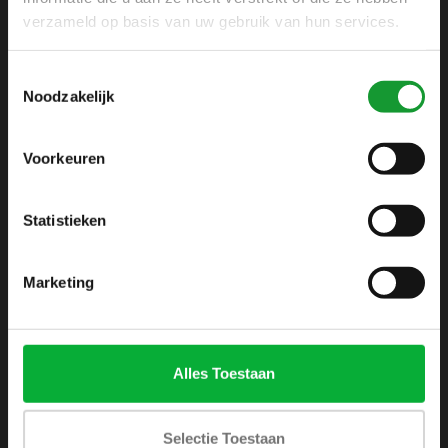
+31 6 42 52 32 80
verzameld op basis van uw gebruik van hun services.
+31 6 42 52 32 80
Toestemmingsselectie
info@shirtsupplier.nl
Noodzakelijk
Voorkeuren
Statistieken
INFORMATIE
Marketing
Over ons
Algemene voorwaarden
Disclaimer
Alles Toestaan
Privacy Policy
Betaalmethoden
Selectie Toestaan