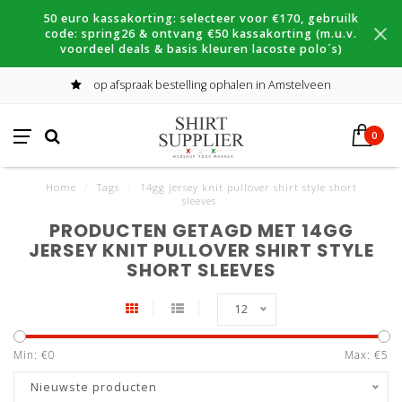
50 euro kassakorting: selecteer voor €170, gebruilk
code: spring26 & ontvang €50 kassakorting (m.u.v.
voordeel deals & basis kleuren lacoste polo´s)
op afspraak bestelling ophalen in Amstelveen
0
Home
/
Tags
/
14gg jersey knit pullover shirt style short
sleeves
PRODUCTEN GETAGD MET 14GG
JERSEY KNIT PULLOVER SHIRT STYLE
SHORT SLEEVES
12
Min: €
0
Max: €
5
Nieuwste producten