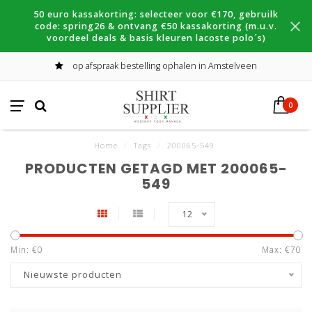
50 euro kassakorting: selecteer voor €170, gebruilk
code: spring26 & ontvang €50 kassakorting (m.u.v.
voordeel deals & basis kleuren lacoste polo´s)
op afspraak bestelling ophalen in Amstelveen
0
Home
/
Tags
/
200065-549
PRODUCTEN GETAGD MET 200065-
549
12
Min: €
0
Max: €
70
Nieuwste producten