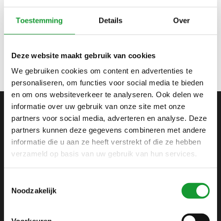
Bekijk alle
4
maten
Toestemming
Details
Over
V-HALS PULLOVER
BORDEAUX ROOD V-NECK
€69,95
€89,95
Deze website maakt gebruik van cookies
We gebruiken cookies om content en advertenties te
personaliseren, om functies voor social media te bieden
en om ons websiteverkeer te analyseren. Ook delen we
informatie over uw gebruik van onze site met onze
partners voor social media, adverteren en analyse. Deze
ABONNEER JE OP ONZE NIEUWSBRIEF
partners kunnen deze gegevens combineren met andere
en blijf op de hoogte van onze acties en laatste
informatie die u aan ze heeft verstrekt of die ze hebben
collecties
verzameld op basis van uw gebruik van hun services.
Toestemmingsselectie
Noodzakelijk
SHIRTSUPPLIER.NL
Voorkeuren