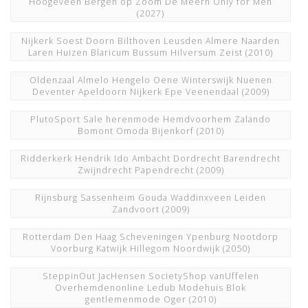
Hoogeveen Bergen op Zoom De Meern Only for Men
(2027)
Nijkerk Soest Doorn Bilthoven Leusden Almere Naarden
Laren Huizen Blaricum Bussum Hilversum Zeist
(2010)
Oldenzaal Almelo Hengelo Oene Winterswijk Nuenen
Deventer Apeldoorn Nijkerk Epe Veenendaal
(2009)
PlutoSport Sale herenmode Hemdvoorhem Zalando
Bomont Omoda Bijenkorf
(2010)
Ridderkerk Hendrik Ido Ambacht Dordrecht Barendrecht
Zwijndrecht Papendrecht
(2009)
Rijnsburg Sassenheim Gouda Waddinxveen Leiden
Zandvoort
(2009)
Rotterdam Den Haag Scheveningen Ypenburg Nootdorp
Voorburg Katwijk Hillegom Noordwijk
(2050)
SteppinOut JacHensen SocietyShop vanUffelen
Overhemdenonline Ledub Modehuis Blok
gentlemenmode Oger
(2010)