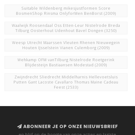
Suitable Wildenberg mikesjustformen Score
BosmenShop Rinsma OnlyforMen BenBorst
(2009)
Waalwijk Roosendaal Oss Etten-Leur Nistelrode Breda
Tilburg Oosterhout Udenhout Bavel Dongen
(3250)
Weesp Utrecht Maarssen Vleuten Rhenen Nieuwegein
Houten IJsselstein Vianen Culemborg
(2009)
Wehkamp OFM vanTilburg Nistelrode Roetgerink
Blijdesteijn Bastiaansen Modestad
(2009)
Zwijndrecht Sliedrecht Middelharnis Hellevoetsluis
Putten Gant Lacoste Cavallaro Thomas Maine Cadeau
Feest
(2533)
ABONNEER JE OP ONZE NIEUWSBRIEF
en blijf op de hoogte van onze acties en laatste