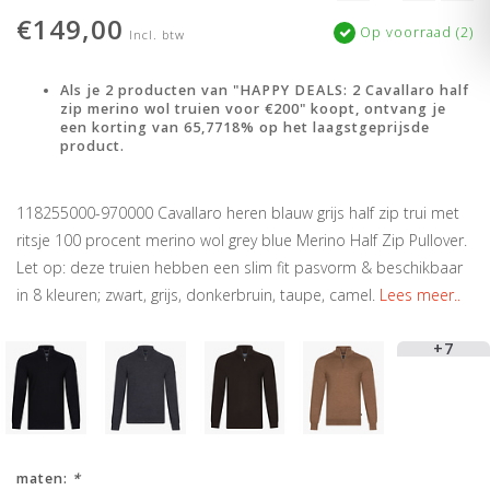
€149,00
Op voorraad (2)
Incl. btw
Als je 2 producten van "HAPPY DEALS: 2 Cavallaro half
zip merino wol truien voor €200" koopt, ontvang je
een korting van 65,7718% op het laagstgeprijsde
product.
118255000-970000 Cavallaro heren blauw grijs half zip trui met
ritsje 100 procent merino wol grey blue Merino Half Zip Pullover.
Let op: deze truien hebben een slim fit pasvorm & beschikbaar
in 8 kleuren; zwart, grijs, donkerbruin, taupe, camel.
Lees meer..
+7
maten:
*