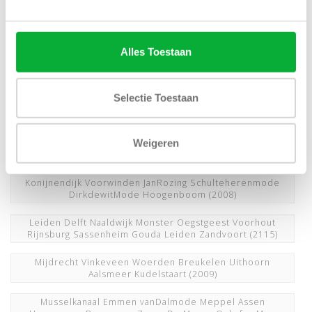
Hellevoetsluis Krimpen a/d IJssel Capelle a/d IJssel
Schiedam
(2009)
Alles Toestaan
Hoofddorp Heemstede Bennebroek Bloemendaal
Wassenaar Aerenhout Haarlem
(3081)
Selectie Toestaan
JoeMerino Flashman nieuwnieuw overhemdenonline
LodewijkMode SchutzFashion
(2009)
Weigeren
Kerst Sinterklaas Verjaardag Vaderdag Cadeau Outlet
(2009)
Konijnendijk Voorwinden JanRozing Schulteherenmode
DirkdewitMode Hoogenboom
(2008)
Leiden Delft Naaldwijk Monster Oegstgeest Voorhout
Rijnsburg Sassenheim Gouda Leiden Zandvoort
(2115)
Mijdrecht Vinkeveen Woerden Breukelen Uithoorn
Aalsmeer Kudelstaart
(2009)
Musselkanaal Emmen vanDalmode Meppel Assen