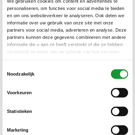
We gebruiken cookies om content en advertenties te
Den Bosch Vught Veghel Roermond Venlo Maastricht
Eindhoven Nistelrode Breda Tilburg Oosterhout
personaliseren, om functies voor social media te bieden
Udenhout Bavel Dongen
(2032)
en om ons websiteverkeer te analyseren. Ook delen we
informatie over uw gebruik van onze site met onze
Den Helder Gorredijk Franeker Sneek Lemmer Drachten
partners voor social media, adverteren en analyse. Deze
Leeuwarden Haren Dronrijp
(2009)
partners kunnen deze gegevens combineren met andere
Enter Amersfoort Nijmegen Arnhem Doesburg Tiel
informatie die u aan ze heeft verstrekt of die ze hebben
Sliedrecht Oud-Beijerland
(2009)
verzameld op basis van uw gebruik van hun services.
Fred Perry Gant Lacoste Cavallaro NZA Thomas Maine
John Miller Ledub R2 OlympSignature
(2009)
Toestemmingsselectie
Noodzakelijk
Friesland Heerenveen Groningen Zeeland Flevoland
Drenthe Overijssel Gelderland
(2009)
Voorkeuren
Goes Middelburg Vlissingen Domburg Zierikzee Renesse
Terneuzen
(2034)
Groningen Enschede Wilp Borne Rijssen Hardenberg
Statistieken
Haaksbergen Doetinchem Zwolle Voorthuizen
(2009)
Heemskerk Beverwijk Zaandam Zaanstad Castricum
Marketing
Zaanstad Heerhugowaard
(2009)