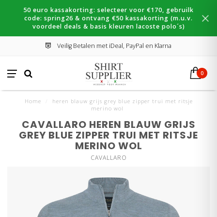
50 euro kassakorting: selecteer voor €170, gebruilk
code: spring26 & ontvang €50 kassakorting (m.u.v.
voordeel deals & basis kleuren lacoste polo´s)
Veilig Betalen met iDeal, PayPal en Klarna
0
Home
/
heren blauw grijs grey blue zipper trui met ritsje
merino wol
CAVALLARO HEREN BLAUW GRIJS
GREY BLUE ZIPPER TRUI MET RITSJE
MERINO WOL
CAVALLARO