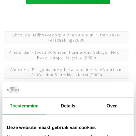
Abcoude Badhoevedorp Alphen a/d Rijn Putten Texel
Terschelling
(2009)
Amsterdam-Noord Volendam Purmerend Schagen Hoorn
Bovenkarspel Lelystad
(2009)
Androesja BruggemannMode sans-online HansVoortman
AroFashion Sinterklaas Kerst
(2009)
Baileys Giordano Desoto DesotoLuxery Olymp BjornBorg
Slater AlanRed Profuomo
(2009)
Bleiswijk Pijnacker Zoetermeer Spijkenisse
Toestemming
Details
Over
BerkelRodenrijs Bergschenhoek Geldermalsen
(2009)
Buitenveldert Amsterdam Oud-Zuid Amstelveen Bergen
Alkmaar
(2009)
Deze website maakt gebruik van cookies