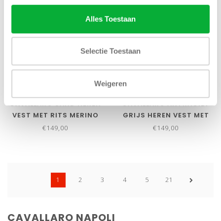
Alles Toestaan
Selectie Toestaan
Bekijk alle
6
maten
Bekijk alle
6
maten
Weigeren
CAVALLARO SAND HEREN
CAVALLARO ANTRACIET
VEST MET RITS MERINO
GRIJS HEREN VEST MET
WOL
RITS MERINO WOL
€149,00
€149,00
1
2
3
4
5
21
CAVALLARO NAPOLI