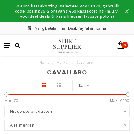
50 euro kassakorting: selecteer voor €170, gebruilk
code: spring26 & ontvang €50 kassakorting (m.u.v.
voordeel deals & basis kleuren lacoste polo´s)
Veilig Betalen met iDeal, PayPal en Klarna
0
Home
/
Merken
/
Cavallaro
CAVALLARO
12
Min: €
0
Max: €
200
Nieuwste producten
Alle merken