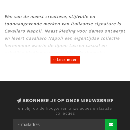
Eén van de meest creatieve, stijlvolle en
toonaangevende merken van Italiaanse signature is
Cavallaro Napoli. Naast kleding voor dames ontwerpt
en levert Cavallaro Napoli een eigentijdse collectie
herenmode waarin de lijnen tussen casual en
zakelijke kleding vervagen. Met als thema
Easy
Luxury, Easy to Wear
draag je colberts, overhemden,
Lees meer
coltruien, hoodies, polo’s en pakken van Cavallaro
voor elke gelegenheid.
NAPELS, HET HART VAN DE AMBACHTELIJKE
ABONNEER JE OP ONZE NIEUWSBRIEF
KLEDINGSTIJL
en blijf op de hoogte van onze acties en laatste
collecties
Toen hij nog een kleine jongen was, had Giuseppe
Cavallaro al veel belangstelling voor mode. Als zoon