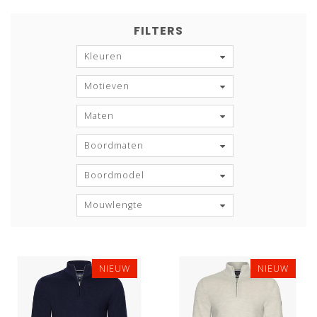
FILTERS
Kleuren
Motieven
Maten
Boordmaten
Boordmodel
Mouwlengte
NIEUW
NIEUW