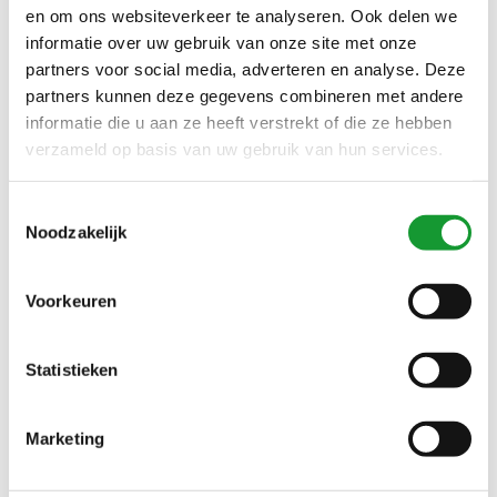
en om ons websiteverkeer te analyseren. Ook delen we
informatie over uw gebruik van onze site met onze
partners voor social media, adverteren en analyse. Deze
NIEUW
NIEUW
partners kunnen deze gegevens combineren met andere
informatie die u aan ze heeft verstrekt of die ze hebben
verzameld op basis van uw gebruik van hun services.
Toestemmingsselectie
Noodzakelijk
Bekijk alle
6
maten
Bekijk alle
6
maten
Voorkeuren
CAVALLARO
CAVALLARO
DONKERBLAUW HEREN
DONKERBRUIN HEREN
Statistieken
VEST MET RITS MERINO
VEST MET RITS MERINO
€149,00
€149,00
WOL
WOL
Marketing
NIEUW
NIEUW