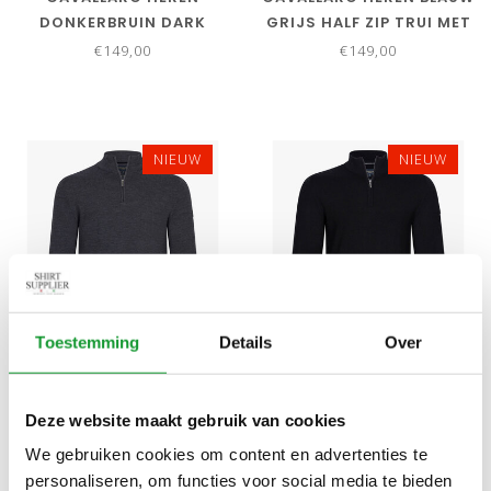
DONKERBRUIN DARK
GRIJS HALF ZIP TRUI MET
BROWN HALF ZIP TRUI
RITSJE
€149,00
€149,00
MET RITSJE
NIEUW
NIEUW
Toestemming
Details
Over
Bekijk alle
6
maten
Bekijk alle
6
maten
CAVALLARO HEREN
CAVALLARO HEREN
Deze website maakt gebruik van cookies
ANTRACIET GRIJS
ZWART BLACK HALF ZIP
ANTRACITE HALF ZIP TRUI
TRUI MET RITSJE
We gebruiken cookies om content en advertenties te
€149,00
€149,00
MET RITSJE
personaliseren, om functies voor social media te bieden