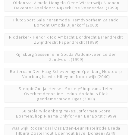
Oldenzaal Almelo Hengelo Oene Winterswijk Nuenen
Deventer Apeldoorn Nijkerk Epe Veenendaal
(1999)
PlutoSport Sale herenmode Hemdvoorhem Zalando
Bomont Omoda Bijenkorf
(2000)
Ridderkerk Hendrik Ido Ambacht Dordrecht Barendrecht
Zwijndrecht Papendrecht
(1999)
Rijnsburg Sassenheim Gouda Waddinxveen Leiden
Zandvoort
(1999)
Rotterdam Den Haag Scheveningen Ypenburg Nootdorp
Voorburg Katwijk Hillegom Noordwijk
(2040)
SteppinOut JacHensen SocietyShop vanUffelen
Overhemdenonline Ledub Modehuis Blok
gentlemenmode Oger
(2000)
Suitable Wildenberg mikesjustformen Score
BosmenShop Rinsma OnlyforMen BenBorst
(1999)
Waalwijk Roosendaal Oss Etten-Leur Nistelrode Breda
Tilburg Oosterhout Udenhout Bavel Dongen
(3249)