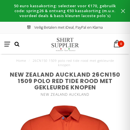
50 euro kassakorting: selecteer voor €170, gebruilk
code: spring26 & ontvang €50 kassakorting (m.u.v.
voordeel deals & basis kleuren lacoste polo´s)
Veilig Betalen met iDeal, PayPal en Klarna
0
Home
/
26CN150 1509 polo red tide rood met gekleurde
knopen
NEW ZEALAND AUCKLAND 26CN150
1509 POLO RED TIDE ROOD MET
GEKLEURDE KNOPEN
NEW ZEALAND AUCKLAND