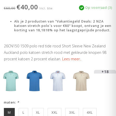
€40,00
Op voorraad (3)
€60,00
Incl. btw
Als je 2 producten van "Vakantiegeld Deals: 2 NZA
katoen stretch polo´s voor €80" koopt, ontvang je een
korting van 18,1818% op het laagstgeprijsde product.
26CN150 1509 polo red tide rood Short Sleeve New Zealand
Auckland polo katoen stretch rood met gekleurde knopen 98
procent katoen 2 procent elastan.
Lees meer..
+18
maten:
*
M
L
XL
XXL
3XL
4XL