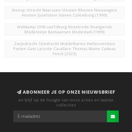
Weesp Utrecht Maarssen Vleuten Rhenen Nieuwegein
Houten IJsselstein Vianen Culemborg
(1999)
Wehkamp OFM vanTilburg Nistelrode Roetgerink
Blijdesteijn Bastiaansen Modestad
(1999)
Zwijndrecht Sliedrecht Middelharnis Hellevoetsluis
Putten Gant Lacoste Cavallaro Thomas Maine Cadeau
Feest
(2523)
ABONNEER JE OP ONZE NIEUWSBRIEF
en blijf op de hoogte van onze acties en laatste
collecties