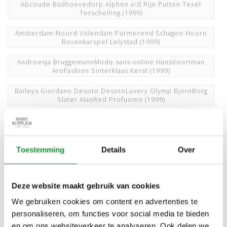
Abcoude Badhoevedorp Alphen a/d Rijn Putten Texel
Terschelling
(1999)
Amsterdam-Noord Volendam Purmerend Schagen Hoorn
Bovenkarspel Lelystad
(1999)
Androesja BruggemannMode sans-online HansVoortman
AroFashion Sinterklaas Kerst
(1999)
Baileys Giordano Desoto DesotoLuxery Olymp BjornBorg
Slater AlanRed Profuomo
(1999)
Bleiswijk Pijnacker Zoetermeer Spijkenisse
BerkelRodenrijs Bergschenhoek Geldermalsen
(1999)
Buitenveldert Amsterdam Oud-Zuid Amstelveen Bergen
Toestemming
Details
Over
Alkmaar
(1999)
Den Bosch Vught Veghel Roermond Venlo Maastricht
Deze website maakt gebruik van cookies
Eindhoven Nistelrode Breda Tilburg Oosterhout
Udenhout Bavel Dongen
(2022)
We gebruiken cookies om content en advertenties te
personaliseren, om functies voor social media te bieden
Den Helder Gorredijk Franeker Sneek Lemmer Drachten
Leeuwarden Haren Dronrijp
(1999)
en om ons websiteverkeer te analyseren. Ook delen we