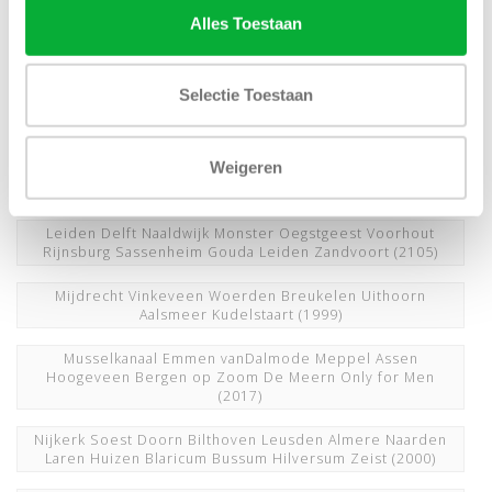
Wassenaar Aerenhout Haarlem
(3080)
Alles Toestaan
JoeMerino Flashman nieuwnieuw overhemdenonline
LodewijkMode SchutzFashion
(1999)
Selectie Toestaan
Kerst Sinterklaas Verjaardag Vaderdag Cadeau Outlet
(1999)
Weigeren
Konijnendijk Voorwinden JanRozing Schulteherenmode
DirkdewitMode Hoogenboom
(1998)
Leiden Delft Naaldwijk Monster Oegstgeest Voorhout
Rijnsburg Sassenheim Gouda Leiden Zandvoort
(2105)
Mijdrecht Vinkeveen Woerden Breukelen Uithoorn
Aalsmeer Kudelstaart
(1999)
Musselkanaal Emmen vanDalmode Meppel Assen
Hoogeveen Bergen op Zoom De Meern Only for Men
(2017)
Nijkerk Soest Doorn Bilthoven Leusden Almere Naarden
Laren Huizen Blaricum Bussum Hilversum Zeist
(2000)