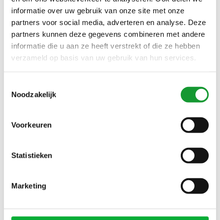
informatie over uw gebruik van onze site met onze
Enter Amersfoort Nijmegen Arnhem Doesburg Tiel
partners voor social media, adverteren en analyse. Deze
Sliedrecht Oud-Beijerland
(1999)
partners kunnen deze gegevens combineren met andere
Fred Perry Gant Lacoste Cavallaro NZA Thomas Maine
informatie die u aan ze heeft verstrekt of die ze hebben
John Miller Ledub R2 OlympSignature
(1999)
verzameld op basis van uw gebruik van hun services.
Friesland Heerenveen Groningen Zeeland Flevoland
Drenthe Overijssel Gelderland
(1999)
Toestemmingsselectie
Noodzakelijk
Goes Middelburg Vlissingen Domburg Zierikzee Renesse
Terneuzen
(2024)
Voorkeuren
Groningen Enschede Wilp Borne Rijssen Hardenberg
Haaksbergen Doetinchem Zwolle Voorthuizen
(1999)
Statistieken
Heemskerk Beverwijk Zaandam Zaanstad Castricum
Zaanstad Heerhugowaard
(1999)
Hellevoetsluis Krimpen a/d IJssel Capelle a/d IJssel
Marketing
Schiedam
(1999)
Hoofddorp Heemstede Bennebroek Bloemendaal