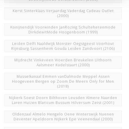
Kerst Sinterklaas Verjaardag Vaderdag Cadeau Outlet
(2000)
Konijnendijk Voorwinden JanRozing Schulteherenmode
DirkdewitMode Hoogenboom
(1999)
Leiden Delft Naaldwijk Monster Oegstgeest Voorhout
Rijnsburg Sassenheim Gouda Leiden Zandvoort
(2106)
Mijdrecht Vinkeveen Woerden Breukelen Uithoorn
Aalsmeer Kudelstaart
(2000)
Musselkanaal Emmen vanDalmode Meppel Assen
Hoogeveen Bergen op Zoom De Meern Only for Men
(2018)
Nijkerk Soest Doorn Bilthoven Leusden Almere Naarden
Laren Huizen Blaricum Bussum Hilversum Zeist
(2001)
Oldenzaal Almelo Hengelo Oene Winterswijk Nuenen
Deventer Apeldoorn Nijkerk Epe Veenendaal
(2000)