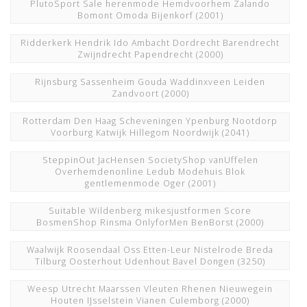
PlutoSport Sale herenmode Hemdvoorhem Zalando
Bomont Omoda Bijenkorf
(2001)
Ridderkerk Hendrik Ido Ambacht Dordrecht Barendrecht
Zwijndrecht Papendrecht
(2000)
Rijnsburg Sassenheim Gouda Waddinxveen Leiden
Zandvoort
(2000)
Rotterdam Den Haag Scheveningen Ypenburg Nootdorp
Voorburg Katwijk Hillegom Noordwijk
(2041)
SteppinOut JacHensen SocietyShop vanUffelen
Overhemdenonline Ledub Modehuis Blok
gentlemenmode Oger
(2001)
Suitable Wildenberg mikesjustformen Score
BosmenShop Rinsma OnlyforMen BenBorst
(2000)
Waalwijk Roosendaal Oss Etten-Leur Nistelrode Breda
Tilburg Oosterhout Udenhout Bavel Dongen
(3250)
Weesp Utrecht Maarssen Vleuten Rhenen Nieuwegein
Houten IJsselstein Vianen Culemborg
(2000)