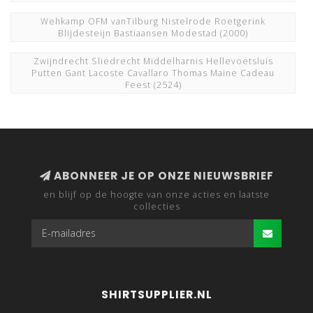
Wehkamp OFM vanTilburg Nistelrode Roetgerink
Blijdesteijn Bastiaansen Modestad
(2000)
Zwijndrecht Sliedrecht Middelharnis Hellevoetsluis
Putten Gant Lacoste Cavallaro Thomas Maine Cadeau
Feest
(2524)
ABONNEER JE OP ONZE NIEUWSBRIEF
en blijf op de hoogte van onze acties en laatste
collecties
SHIRTSUPPLIER.NL