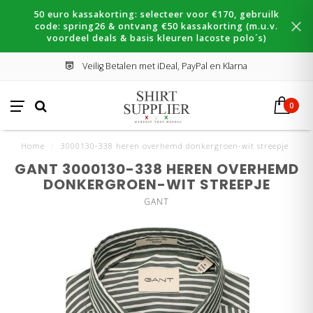
50 euro kassakorting: selecteer voor €170, gebruilk
code: spring26 & ontvang €50 kassakorting (m.u.v.
voordeel deals & basis kleuren lacoste polo´s)
Veilig Betalen met iDeal, PayPal en Klarna
0
Home
/
3000130-338 heren overhemd donkergroen-wit streepje
GANT 3000130-338 HEREN OVERHEMD
DONKERGROEN-WIT STREEPJE
GANT