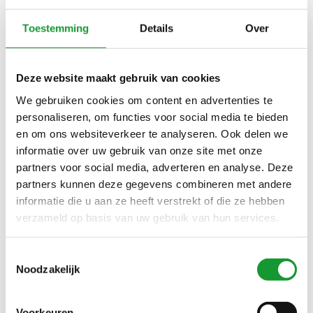
Amsterdam-Noord Volendam Purmerend Schagen Hoorn
Bovenkarspel Lelystad
(2000)
Toestemming
Details
Over
Androesja BruggemannMode sans-online HansVoortman
AroFashion Sinterklaas Kerst
(2000)
Deze website maakt gebruik van cookies
Baileys Giordano Desoto DesotoLuxery Olymp BjornBorg
Slater AlanRed Profuomo
(2000)
We gebruiken cookies om content en advertenties te
personaliseren, om functies voor social media te bieden
Bleiswijk Pijnacker Zoetermeer Spijkenisse
en om ons websiteverkeer te analyseren. Ook delen we
BerkelRodenrijs Bergschenhoek Geldermalsen
(2000)
informatie over uw gebruik van onze site met onze
Buitenveldert Amsterdam Oud-Zuid Amstelveen Bergen
partners voor social media, adverteren en analyse. Deze
Alkmaar
(2000)
partners kunnen deze gegevens combineren met andere
informatie die u aan ze heeft verstrekt of die ze hebben
Den Bosch Vught Veghel Roermond Venlo Maastricht
Eindhoven Nistelrode Breda Tilburg Oosterhout
verzameld op basis van uw gebruik van hun services.
Udenhout Bavel Dongen
(2023)
Den Helder Gorredijk Franeker Sneek Lemmer Drachten
Toestemmingsselectie
Leeuwarden Haren Dronrijp
(2000)
Noodzakelijk
Enter Amersfoort Nijmegen Arnhem Doesburg Tiel
Sliedrecht Oud-Beijerland
(2000)
Voorkeuren