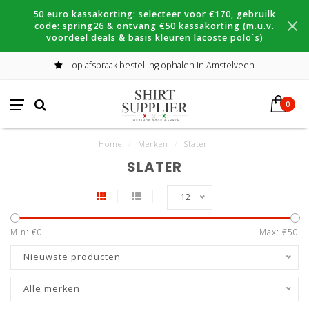
50 euro kassakorting: selecteer voor €170, gebruilk
code: spring26 & ontvang €50 kassakorting (m.u.v.
voordeel deals & basis kleuren lacoste polo´s)
op afspraak bestelling ophalen in Amstelveen
0
Home
/
Merken
/
Slater
SLATER
12
Min: €
0
Max: €
50
Nieuwste producten
Alle merken