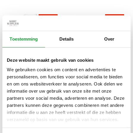
NIEUW
NIEUW
Toestemming
Details
Over
Deze website maakt gebruik van cookies
We gebruiken cookies om content en advertenties te
Bekijk alle
6
maten
Bekijk alle
6
maten
personaliseren, om functies voor social media te bieden
en om ons websiteverkeer te analyseren. Ook delen we
SLATER WIT T-SHIRTS 2-
SLATER WIT T-SHIRTS 2-
PACK RONDE HALS BREDE
PACK V-HALS WIT BASIC
informatie over uw gebruik van onze site met onze
BOORD REGULAR FIT
FIT
partners voor social media, adverteren en analyse. Deze
€27,95
€27,95
partners kunnen deze gegevens combineren met andere
informatie die u aan ze heeft verstrekt of die ze hebben
verzameld op basis van uw gebruik van hun services.
NIEUW
NIEUW