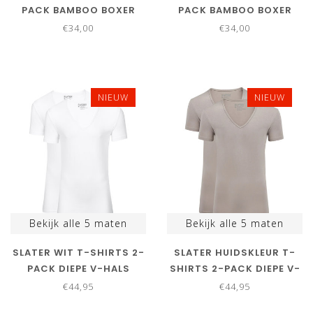
PACK BAMBOO BOXER
PACK BAMBOO BOXER
SHORTS WIT
SHORTS DONKERBLAUW
€34,00
€34,00
NIEUW
NIEUW
Bekijk alle
5
maten
Bekijk alle
5
maten
SLATER WIT T-SHIRTS 2-
SLATER HUIDSKLEUR T-
PACK DIEPE V-HALS
SHIRTS 2-PACK DIEPE V-
STRETCH
HALS STRETCH
€44,95
€44,95