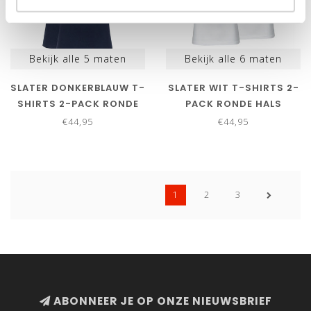
Bekijk alle
5
maten
Bekijk alle
6
maten
SLATER DONKERBLAUW T-
SLATER WIT T-SHIRTS 2-
SHIRTS 2-PACK RONDE
PACK RONDE HALS
HALS STRETCH
STRETCH
€44,95
€44,95
1
2
3
ABONNEER JE OP ONZE NIEUWSBRIEF