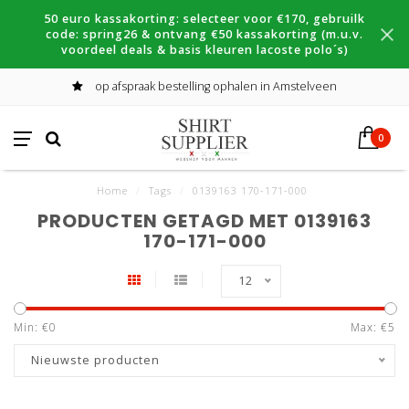
50 euro kassakorting: selecteer voor €170, gebruilk
code: spring26 & ontvang €50 kassakorting (m.u.v.
voordeel deals & basis kleuren lacoste polo´s)
op afspraak bestelling ophalen in Amstelveen
0
Home
/
Tags
/
0139163 170-171-000
PRODUCTEN GETAGD MET 0139163
170-171-000
12
Min: €
0
Max: €
5
Nieuwste producten