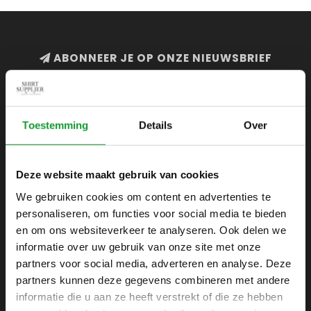
ABONNEER JE OP ONZE NIEUWSBRIEF
en blijf op de hoogte van onze acties en laatste
collecties
Toestemming
Details
Over
Deze website maakt gebruik van cookies
SHIRTSUPPLIER.NL
We gebruiken cookies om content en advertenties te
Webshop voor mannen
personaliseren, om functies voor social media te bieden
Zijlijnstraat 24
en om ons websiteverkeer te analyseren. Ook delen we
1433 DC
informatie over uw gebruik van onze site met onze
Kudelstaart
partners voor social media, adverteren en analyse. Deze
partners kunnen deze gegevens combineren met andere
+31 6 42 52 32 80
informatie die u aan ze heeft verstrekt of die ze hebben