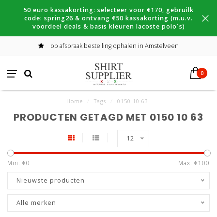
50 euro kassakorting: selecteer voor €170, gebruilk
code: spring26 & ontvang €50 kassakorting (m.u.v.
voordeel deals & basis kleuren lacoste polo´s)
op afspraak bestelling ophalen in Amstelveen
0
Home
/
Tags
/
0150 10 63
PRODUCTEN GETAGD MET 0150 10 63
12
Min: €
0
Max: €
100
Nieuwste producten
Alle merken