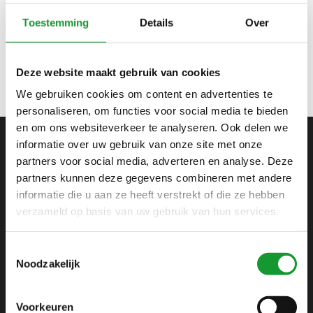
OLYMP LICHTGRIJS V-
Toestemming
Details
Over
HALS TRUI MERINO WOL
€99,95
Deze website maakt gebruik van cookies
We gebruiken cookies om content en advertenties te
personaliseren, om functies voor social media te bieden
en om ons websiteverkeer te analyseren. Ook delen we
informatie over uw gebruik van onze site met onze
partners voor social media, adverteren en analyse. Deze
ABONNEER JE OP ONZE NIEUWSBRIEF
partners kunnen deze gegevens combineren met andere
en blijf op de hoogte van onze acties en laatste
informatie die u aan ze heeft verstrekt of die ze hebben
collecties
verzameld op basis van uw gebruik van hun services.
Toestemmingsselectie
Noodzakelijk
SHIRTSUPPLIER.NL
Voorkeuren
Webshop voor mannen