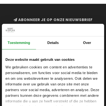
ABONNEER JE OP ONZE NIEUWSBRIEF
en blijf op de hoogte van onze acties en laatste
collecties
Toestemming
Details
Over
Deze website maakt gebruik van cookies
SHIRTSUPPLIER.NL
We gebruiken cookies om content en advertenties te
Webshop voor mannen
personaliseren, om functies voor social media te bieden
Zijlijnstraat 24
en om ons websiteverkeer te analyseren. Ook delen we
1433 DC
informatie over uw gebruik van onze site met onze
Kudelstaart
partners voor social media, adverteren en analyse. Deze
partners kunnen deze gegevens combineren met andere
+31 6 42 52 32 80
informatie die u aan ze heeft verstrekt of die ze hebben