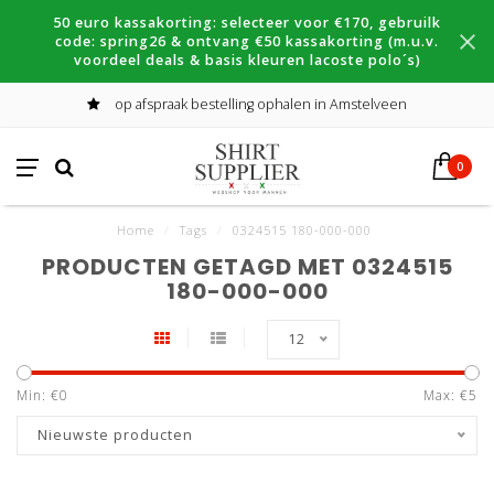
50 euro kassakorting: selecteer voor €170, gebruilk
code: spring26 & ontvang €50 kassakorting (m.u.v.
voordeel deals & basis kleuren lacoste polo´s)
op afspraak bestelling ophalen in Amstelveen
0
Home
/
Tags
/
0324515 180-000-000
PRODUCTEN GETAGD MET 0324515
180-000-000
12
Min: €
0
Max: €
5
Nieuwste producten