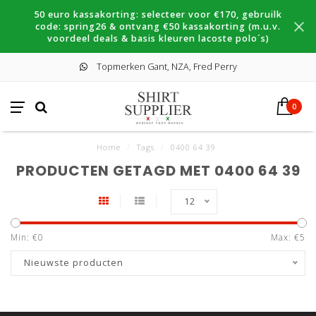
50 euro kassakorting: selecteer voor €170, gebruilk
code: spring26 & ontvang €50 kassakorting (m.u.v.
voordeel deals & basis kleuren lacoste polo´s)
Topmerken Gant, NZA, Fred Perry
0
Home
/
Tags
/
0400 64 39
PRODUCTEN GETAGD MET 0400 64 39
12
Min: €
0
Max: €
5
Nieuwste producten