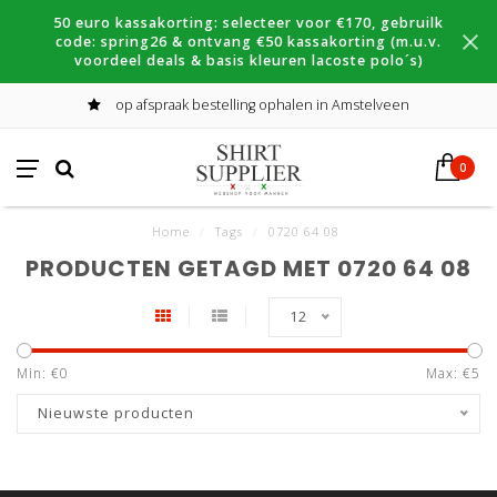
50 euro kassakorting: selecteer voor €170, gebruilk
code: spring26 & ontvang €50 kassakorting (m.u.v.
voordeel deals & basis kleuren lacoste polo´s)
op afspraak bestelling ophalen in Amstelveen
0
Home
/
Tags
/
0720 64 08
PRODUCTEN GETAGD MET 0720 64 08
12
Min: €
0
Max: €
5
Nieuwste producten