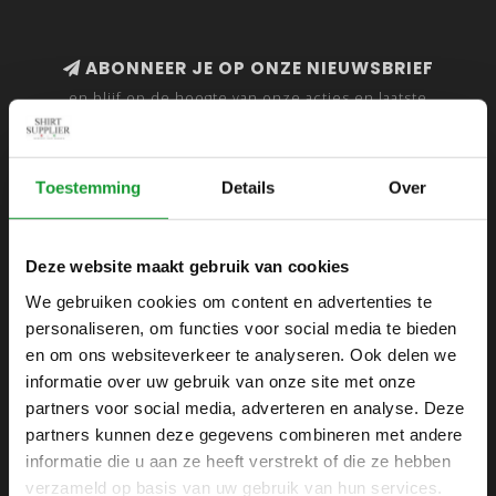
ABONNEER JE OP ONZE NIEUWSBRIEF
en blijf op de hoogte van onze acties en laatste
collecties
Toestemming
Details
Over
SHIRTSUPPLIER.NL
Deze website maakt gebruik van cookies
Webshop voor mannen
We gebruiken cookies om content en advertenties te
personaliseren, om functies voor social media te bieden
Zijlijnstraat 24
en om ons websiteverkeer te analyseren. Ook delen we
1433 DC
informatie over uw gebruik van onze site met onze
Kudelstaart
partners voor social media, adverteren en analyse. Deze
partners kunnen deze gegevens combineren met andere
+31 6 42 52 32 80
informatie die u aan ze heeft verstrekt of die ze hebben
+31 6 42 52 32 80
verzameld op basis van uw gebruik van hun services.