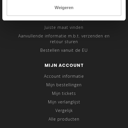
Sitemap
Weigeren
Traveling Tailor
Was- en Behandeltips
Juiste maat vinden
Aanvullende informatie m.b.t. verzenden en
retour sturen
Bestellen vanuit de EU
MIJN ACCOUNT
Account informatie
Mijn bestellingen
Mijn tickets
Mijn verlanglijst
Vergelijk
Alle producten