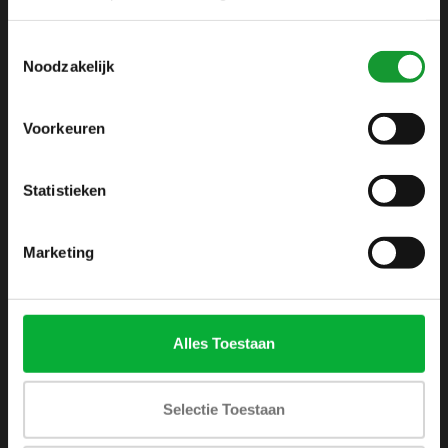
info@shirtsupplier.nl
Toestemmingsselectie
Noodzakelijk
Voorkeuren
Statistieken
INFORMATIE
Over ons
Marketing
Algemene voorwaarden
Disclaimer
Privacy Policy
Alles Toestaan
Betaalmethoden
Verzenden & retourneren
Selectie Toestaan
Klantenservice