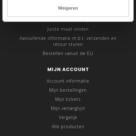
Sitemap
Weigeren
Traveling Tailor
Was- en Behandeltips
Juiste maat vinden
Aanvullende informatie m.b.t. verzenden en
retour sturen
Bestellen vanuit de EU
MIJN ACCOUNT
Account informatie
Mijn bestellingen
Mijn tickets
Mijn verlanglijst
Vergelijk
Alle producten