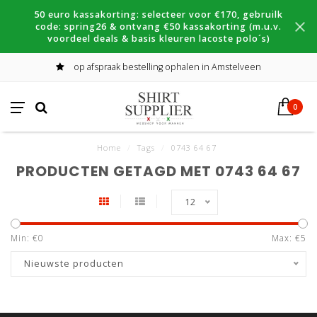
50 euro kassakorting: selecteer voor €170, gebruilk
code: spring26 & ontvang €50 kassakorting (m.u.v.
voordeel deals & basis kleuren lacoste polo´s)
op afspraak bestelling ophalen in Amstelveen
0
Home
/
Tags
/
0743 64 67
PRODUCTEN GETAGD MET 0743 64 67
12
Min: €
0
Max: €
5
Nieuwste producten