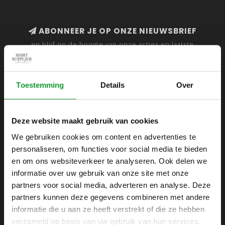
ABONNEER JE OP ONZE NIEUWSBRIEF
en blijf op de hoogte van onze acties en laatste
collecties
Toestemming
Details
Over
SHIRTSUPPLIER.NL
Deze website maakt gebruik van cookies
Webshop voor mannen
We gebruiken cookies om content en advertenties te
personaliseren, om functies voor social media te bieden
Zijlijnstraat 24
en om ons websiteverkeer te analyseren. Ook delen we
1433 DC
informatie over uw gebruik van onze site met onze
Kudelstaart
partners voor social media, adverteren en analyse. Deze
partners kunnen deze gegevens combineren met andere
+31 6 42 52 32 80
informatie die u aan ze heeft verstrekt of die ze hebben
+31 6 42 52 32 80
verzameld op basis van uw gebruik van hun services.