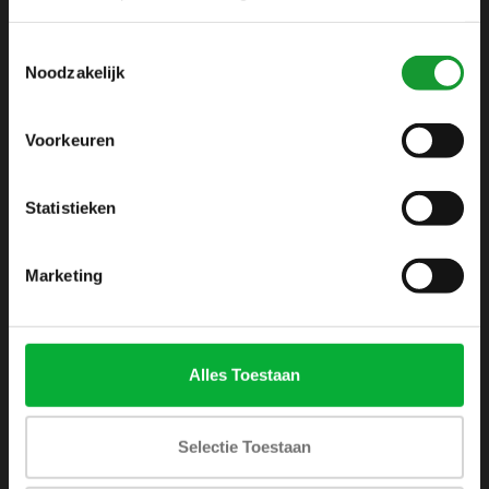
info@shirtsupplier.nl
Toestemmingsselectie
Noodzakelijk
Voorkeuren
Statistieken
INFORMATIE
Over ons
Marketing
Algemene voorwaarden
Disclaimer
Privacy Policy
Alles Toestaan
Betaalmethoden
Verzenden & retourneren
Selectie Toestaan
Klantenservice