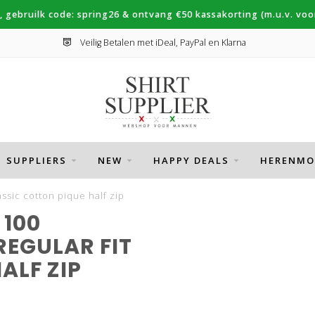
, gebruilk code: spring26 & ontvang €50 kassakorting (m.u.v. voor
Veilig Betalen met iDeal, PayPal en Klarna
SUPPLIERS
NEW
HAPPY DEALS
HERENMO
assic cotton pique half zip
100
REGULAR FIT
ALF ZIP