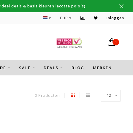
deel deals & basis kleuren lacoste polo´s)
Topmerken Thomas Maine, Cavallaro, Desoto
EUR
Inloggen
0
DE
SALE
DEALS
BLOG
MERKEN
0 Producten
12