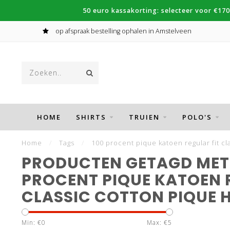
50 euro kassakorting: selecteer voor €170
op afspraak bestelling ophalen in Amstelveen
HOME
SHIRTS
TRUIEN
POLO'S
Home
/
Tags
/
100 procent pique katoen regular fit cl
PRODUCTEN GETAGD MET 
PROCENT PIQUE KATOEN 
CLASSIC COTTON PIQUE H
Min: €
0
Max: €
5