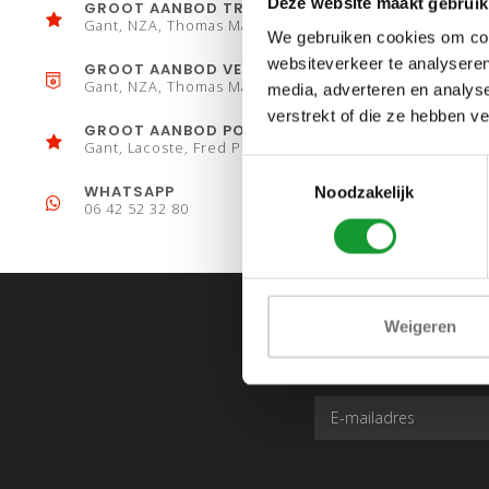
Deze website maakt gebruik
GROOT AANBOD TRUIEN
Gant, NZA, Thomas Maine
We gebruiken cookies om cont
websiteverkeer te analyseren
GROOT AANBOD VESTEN
Gant, NZA, Thomas Maine
media, adverteren en analys
verstrekt of die ze hebben v
GROOT AANBOD POLO´S
Gant, Lacoste, Fred Perry
Toestemmingsselectie
WHATSAPP
Noodzakelijk
06 42 52 32 80
Weigeren