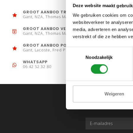
Deze website maakt gebruik
GROOT AANBOD TRUIEN
We gebruiken cookies om cont
Gant, NZA, Thomas Maine
websiteverkeer te analyseren
GROOT AANBOD VESTEN
media, adverteren en analys
Gant, NZA, Thomas Maine
verstrekt of die ze hebben v
GROOT AANBOD POLO´S
Gant, Lacoste, Fred Perry
Toestemmingsselectie
Noodzakelijk
WHATSAPP
06 42 52 32 80
Weigeren