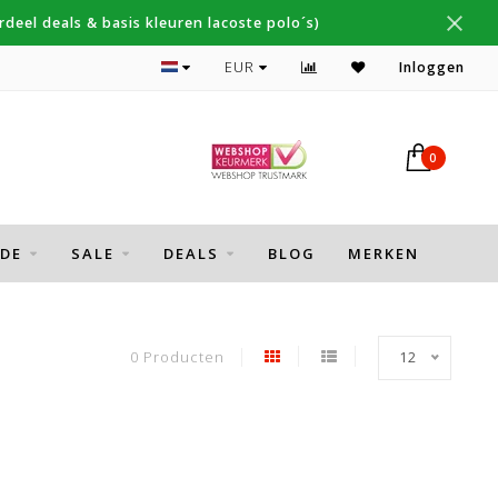
deel deals & basis kleuren lacoste polo´s)
Topmerken Thomas Maine, Cavallaro, Desoto
EUR
Inloggen
0
DE
SALE
DEALS
BLOG
MERKEN
0 Producten
12