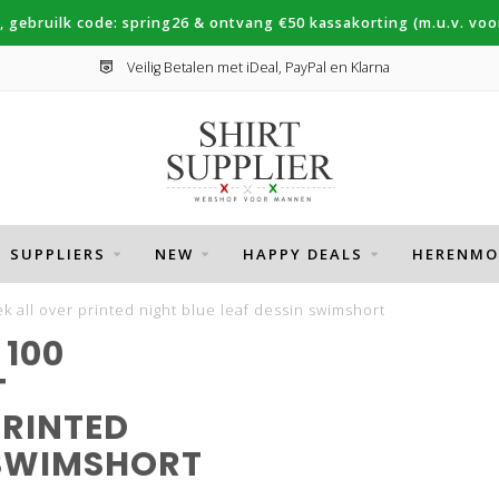
, gebruilk code: spring26 & ontvang €50 kassakorting (m.u.v. voor
Veilig Betalen met iDeal, PayPal en Klarna
SUPPLIERS
NEW
HAPPY DEALS
HERENMO
all over printed night blue leaf dessin swimshort
100
T
PRINTED
 SWIMSHORT