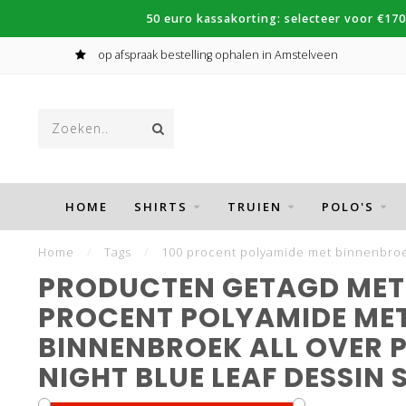
50 euro kassakorting: selecteer voor €170
op afspraak bestelling ophalen in Amstelveen
HOME
SHIRTS
TRUIEN
POLO'S
Home
/
Tags
/
100 procent polyamide met binnenbroek 
PRODUCTEN GETAGD MET 
PROCENT POLYAMIDE ME
BINNENBROEK ALL OVER 
NIGHT BLUE LEAF DESSIN