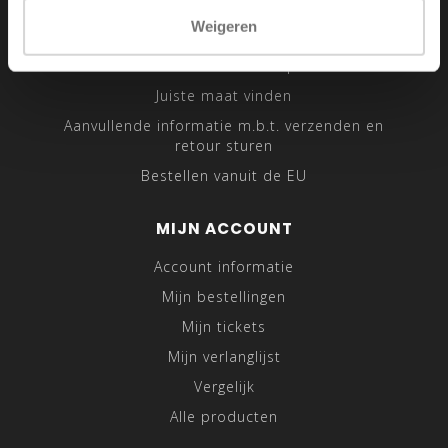
Sitemap
Weigeren
Traveling Tailor
Was- en Behandeltips
Juiste maat vinden
Aanvullende informatie m.b.t. verzenden en
retour sturen
Bestellen vanuit de EU
MIJN ACCOUNT
Account informatie
Mijn bestellingen
Mijn tickets
Mijn verlanglijst
Vergelijk
Alle producten