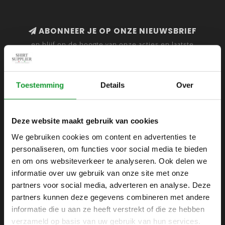
ABONNEER JE OP ONZE NIEUWSBRIEF
en blijf op de hoogte van onze acties en laatste
collecties
Toestemming
Details
Over
SHIRTSUPPLIER.NL
Deze website maakt gebruik van cookies
Webshop voor mannen
We gebruiken cookies om content en advertenties te
personaliseren, om functies voor social media te bieden
Zijlijnstraat 24
en om ons websiteverkeer te analyseren. Ook delen we
1433 DC
informatie over uw gebruik van onze site met onze
Kudelstaart
partners voor social media, adverteren en analyse. Deze
partners kunnen deze gegevens combineren met andere
+31 6 42 52 32 80
informatie die u aan ze heeft verstrekt of die ze hebben
+31 6 42 52 32 80
verzameld op basis van uw gebruik van hun services.