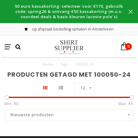
50 euro kassakorting: selecteer voor €170, gebruilk
code: spring26 & ontvang €50 kassakorting (m.u.v.
voordeel deals & basis kleuren lacoste polo´s)
op afspraak bestelling ophalen in Amstelveen
0
Home
/
Tags
/
100050-24
PRODUCTEN GETAGD MET 100050-24
12
Min: €
0
Max: €
5
Nieuwste producten