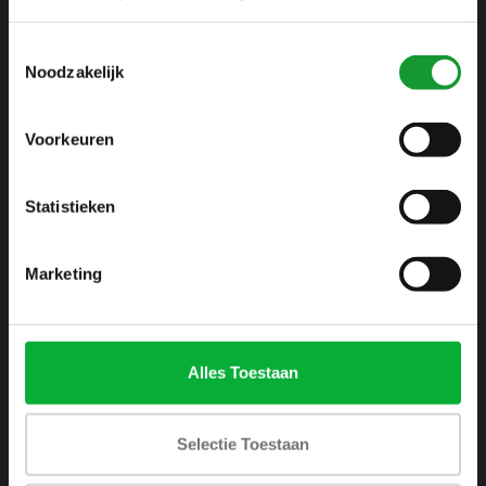
info@shirtsupplier.nl
Toestemmingsselectie
Noodzakelijk
Voorkeuren
Statistieken
INFORMATIE
Over ons
Marketing
Algemene voorwaarden
Disclaimer
Privacy Policy
Alles Toestaan
Betaalmethoden
Verzenden & retourneren
Selectie Toestaan
Klantenservice