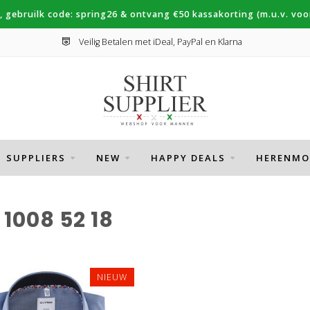
, gebruilk code: spring26 & ontvang €50 kassakorting (m.u.v. voor
Veilig Betalen met iDeal, PayPal en Klarna
SUPPLIERS
NEW
HAPPY DEALS
HERENMO
008 52 18
NIEUW