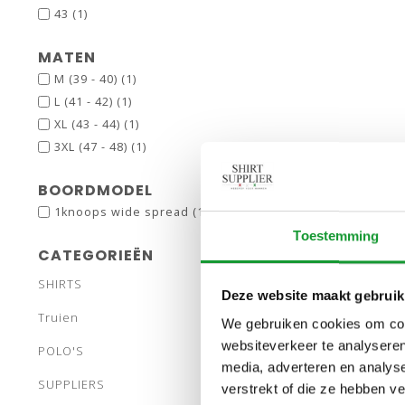
43
(1)
MATEN
M (39 - 40)
(1)
L (41 - 42)
(1)
XL (43 - 44)
(1)
3XL (47 - 48)
(1)
BOORDMODEL
1knoops wide spread
(1)
Toestemming
CATEGORIEËN
SHIRTS
Deze website maakt gebruik
Truien
We gebruiken cookies om cont
websiteverkeer te analyseren
POLO'S
media, adverteren en analys
SUPPLIERS
verstrekt of die ze hebben v