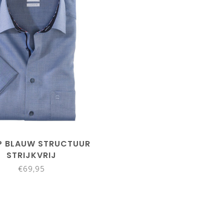
40
41
42
43
P BLAUW STRUCTUUR
STRIJKVRIJ
€69,95