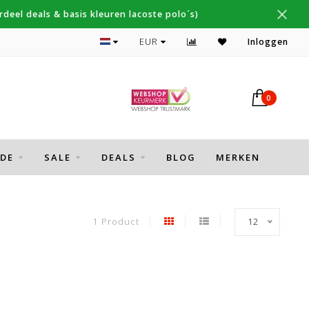
deel deals & basis kleuren lacoste polo´s)
Topmerken Thomas Maine, Cavallaro, Desoto
EUR
Inloggen
0
DE
SALE
DEALS
BLOG
MERKEN
1 Product
12