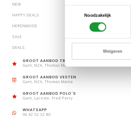
NEW
Toestemmingsselectie
HAPPY DEALS
Noodzakelijk
HERENMODE
SALE
DEALS
Weigeren
GROOT AANBOD TRUIEN
Gant, NZA, Thomas Maine
GROOT AANBOD VESTEN
Gant, NZA, Thomas Maine
GROOT AANBOD POLO´S
Gant, Lacoste, Fred Perry
WHATSAPP
06 42 52 32 80