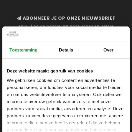
ABONNEER JE OP ONZE NIEUWSBRIEF
en blijf op de hoogte van onze acties en laatste
collecties
Toestemming
Details
Over
SHIRTSUPPLIER.NL
Deze website maakt gebruik van cookies
Webshop voor mannen
We gebruiken cookies om content en advertenties te
personaliseren, om functies voor social media te bieden
Zijlijnstraat 24
en om ons websiteverkeer te analyseren. Ook delen we
1433 DC
informatie over uw gebruik van onze site met onze
Kudelstaart
partners voor social media, adverteren en analyse. Deze
partners kunnen deze gegevens combineren met andere
+31 6 42 52 32 80
informatie die u aan ze heeft verstrekt of die ze hebben
+31 6 42 52 32 80
verzameld op basis van uw gebruik van hun services.