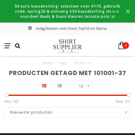
50 euro kassakorting: selecteer voor €170, gebruilk
code: spring26 & ontvang €50 kassakorting (m.u.v.
voordeel deals & basis kleuren lacoste polo´s)
Veilig Betalen met iDeal, PayPal en Klarna
0
Home
/
Tags
/
101001-37
PRODUCTEN GETAGD MET 101001-37
12
Min: €
0
Max: €
5
Nieuwste producten