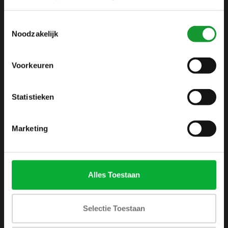
info@shirtsupplier.nl
Toestemmingsselectie
Noodzakelijk
Voorkeuren
Statistieken
INFORMATIE
Over ons
Marketing
Algemene voorwaarden
Disclaimer
Privacy Policy
Alles Toestaan
Betaalmethoden
Verzenden & retourneren
Selectie Toestaan
Klantenservice