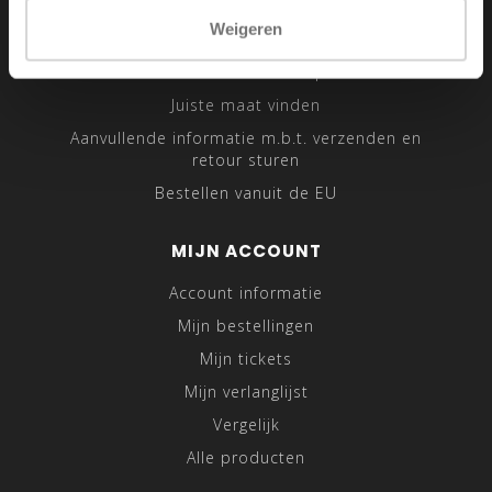
Sitemap
Weigeren
Traveling Tailor
Was- en Behandeltips
Juiste maat vinden
Aanvullende informatie m.b.t. verzenden en
retour sturen
Bestellen vanuit de EU
MIJN ACCOUNT
Account informatie
Mijn bestellingen
Mijn tickets
Mijn verlanglijst
Vergelijk
Alle producten