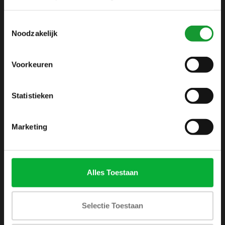
info@shirtsupplier.nl
Toestemmingsselectie
Noodzakelijk
Voorkeuren
Statistieken
INFORMATIE
Over ons
Marketing
Algemene voorwaarden
Disclaimer
Privacy Policy
Alles Toestaan
Betaalmethoden
Verzenden & retourneren
Selectie Toestaan
Klantenservice