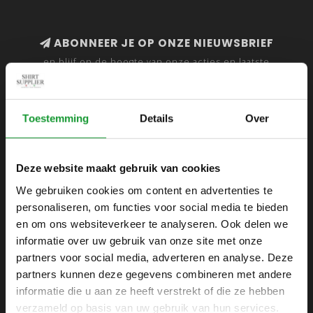
ABONNEER JE OP ONZE NIEUWSBRIEF
en blijf op de hoogte van onze acties en laatste
collecties
Toestemming
Details
Over
SHIRTSUPPLIER.NL
Deze website maakt gebruik van cookies
Webshop voor mannen
We gebruiken cookies om content en advertenties te
personaliseren, om functies voor social media te bieden
Zijlijnstraat 24
en om ons websiteverkeer te analyseren. Ook delen we
1433 DC
informatie over uw gebruik van onze site met onze
Kudelstaart
partners voor social media, adverteren en analyse. Deze
partners kunnen deze gegevens combineren met andere
+31 6 42 52 32 80
informatie die u aan ze heeft verstrekt of die ze hebben
+31 6 42 52 32 80
verzameld op basis van uw gebruik van hun services.