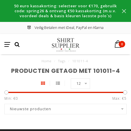
50 euro kassakorting: selecteer voor €170, gebruilk
code: spring26 & ontvang €50 kassakorting (m.u.v.
voordeel deals & basis kleuren lacoste polo´s)
Veilig Betalen met iDeal, PayPal en Klarna
0
Home
/
Tags
/
101011-4
PRODUCTEN GETAGD MET 101011-4
12
Min: €
0
Max: €
5
Nieuwste producten