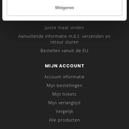
Sitemap
Weigeren
Traveling Tailor
Was- en Behandeltips
Juiste maat vinden
Aanvullende informatie m.b.t. verzenden en
retour sturen
Bestellen vanuit de EU
MIJN ACCOUNT
Account informatie
Mijn bestellingen
Mijn tickets
Mijn verlanglijst
Vergelijk
Alle producten