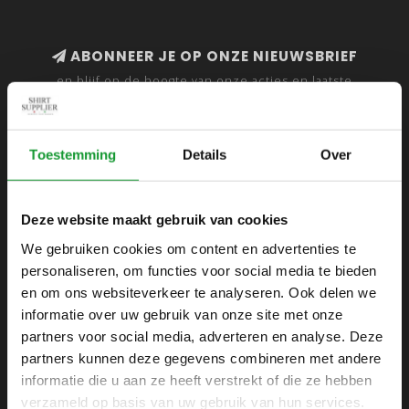
ABONNEER JE OP ONZE NIEUWSBRIEF
en blijf op de hoogte van onze acties en laatste
collecties
Toestemming
Details
Over
SHIRTSUPPLIER.NL
Deze website maakt gebruik van cookies
Webshop voor mannen
We gebruiken cookies om content en advertenties te
personaliseren, om functies voor social media te bieden
Zijlijnstraat 24
en om ons websiteverkeer te analyseren. Ook delen we
1433 DC
informatie over uw gebruik van onze site met onze
Kudelstaart
partners voor social media, adverteren en analyse. Deze
partners kunnen deze gegevens combineren met andere
+31 6 42 52 32 80
informatie die u aan ze heeft verstrekt of die ze hebben
+31 6 42 52 32 80
verzameld op basis van uw gebruik van hun services.