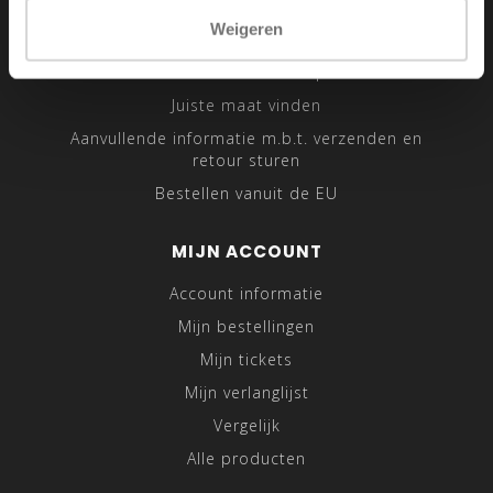
Sitemap
Weigeren
Traveling Tailor
Was- en Behandeltips
Juiste maat vinden
Aanvullende informatie m.b.t. verzenden en
retour sturen
Bestellen vanuit de EU
MIJN ACCOUNT
Account informatie
Mijn bestellingen
Mijn tickets
Mijn verlanglijst
Vergelijk
Alle producten