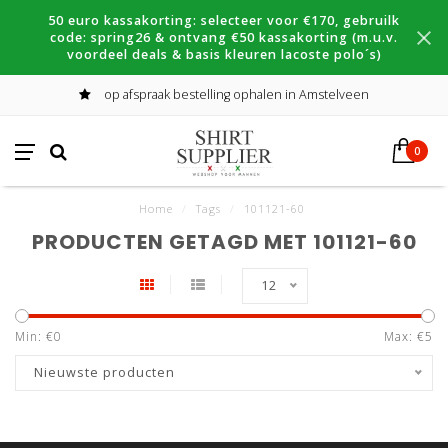
50 euro kassakorting: selecteer voor €170, gebruilk
code: spring26 & ontvang €50 kassakorting (m.u.v.
voordeel deals & basis kleuren lacoste polo´s)
op afspraak bestelling ophalen in Amstelveen
0
Home
/
Tags
/
101121-60
PRODUCTEN GETAGD MET 101121-60
12
Min: €
0
Max: €
5
Nieuwste producten