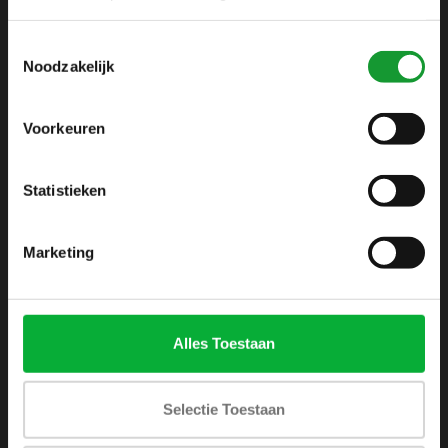
info@shirtsupplier.nl
Toestemmingsselectie
Noodzakelijk
Voorkeuren
Statistieken
INFORMATIE
Over ons
Marketing
Algemene voorwaarden
Disclaimer
Privacy Policy
Alles Toestaan
Betaalmethoden
Verzenden & retourneren
Selectie Toestaan
Klantenservice