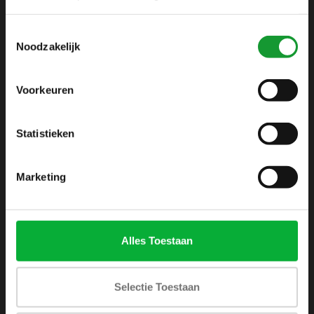
info@shirtsupplier.nl
Toestemmingsselectie
Noodzakelijk
Voorkeuren
Statistieken
INFORMATIE
Over ons
Marketing
Algemene voorwaarden
Disclaimer
Privacy Policy
Alles Toestaan
Betaalmethoden
Verzenden & retourneren
Selectie Toestaan
Klantenservice