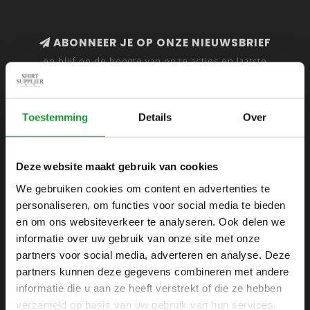
ABONNEER JE OP ONZE NIEUWSBRIEF
en blijf op de hoogte van onze acties en laatste
collecties
Toestemming
Details
Over
SHIRTSUPPLIER.NL
Deze website maakt gebruik van cookies
Webshop voor mannen
We gebruiken cookies om content en advertenties te
personaliseren, om functies voor social media te bieden
Zijlijnstraat 24
en om ons websiteverkeer te analyseren. Ook delen we
1433 DC
informatie over uw gebruik van onze site met onze
Kudelstaart
partners voor social media, adverteren en analyse. Deze
partners kunnen deze gegevens combineren met andere
+31 6 42 52 32 80
informatie die u aan ze heeft verstrekt of die ze hebben
+31 6 42 52 32 80
verzameld op basis van uw gebruik van hun services.