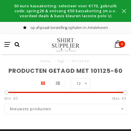
50 euro kassakorting: selecteer voor €170, gebruilk
code: spring26 & ontvang €50 kassakorting (m.u.v.
voordeel deals & basis kleuren lacoste polo´s)
op afspraak bestelling ophalen in Amstelveen
0
Home
/
Tags
/
101125-60
PRODUCTEN GETAGD MET 101125-60
12
Min: €
0
Max: €
5
Nieuwste producten