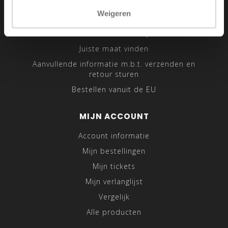
Sitemap
Weigeren
Traveling Tailor
Was- en Behandeltips
Juiste maat vinden
Aanvullende informatie m.b.t. verzenden en
retour sturen
Bestellen vanuit de EU
MIJN ACCOUNT
Account informatie
Mijn bestellingen
Mijn tickets
Mijn verlanglijst
Vergelijk
Alle producten