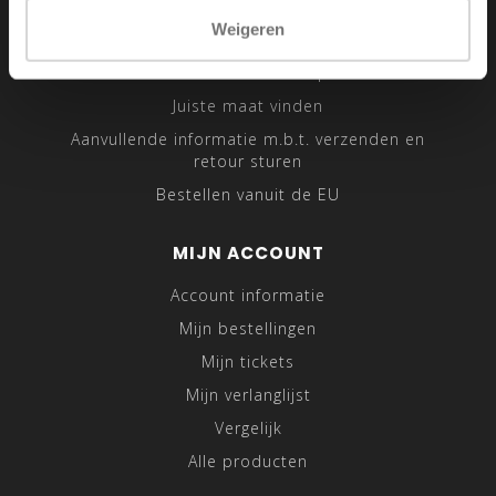
Sitemap
Weigeren
Traveling Tailor
Was- en Behandeltips
Juiste maat vinden
Aanvullende informatie m.b.t. verzenden en
retour sturen
Bestellen vanuit de EU
MIJN ACCOUNT
Account informatie
Mijn bestellingen
Mijn tickets
Mijn verlanglijst
Vergelijk
Alle producten