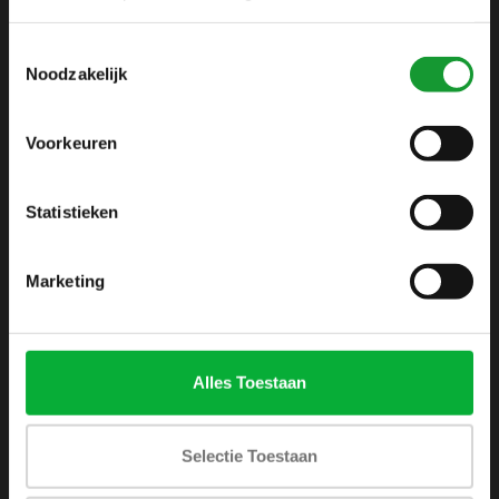
info@shirtsupplier.nl
Toestemmingsselectie
Noodzakelijk
Voorkeuren
Statistieken
INFORMATIE
Over ons
Marketing
Algemene voorwaarden
Disclaimer
Privacy Policy
Alles Toestaan
Betaalmethoden
Verzenden & retourneren
Selectie Toestaan
Klantenservice