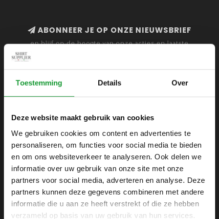
ABONNEER JE OP ONZE NIEUWSBRIEF
en blijf op de hoogte van onze acties en laatste
collecties
Toestemming
Details
Over
SHIRTSUPPLIER.NL
Deze website maakt gebruik van cookies
Webshop voor mannen
We gebruiken cookies om content en advertenties te
personaliseren, om functies voor social media te bieden
Zijlijnstraat 24
en om ons websiteverkeer te analyseren. Ook delen we
1433 DC
informatie over uw gebruik van onze site met onze
Kudelstaart
partners voor social media, adverteren en analyse. Deze
partners kunnen deze gegevens combineren met andere
+31 6 42 52 32 80
informatie die u aan ze heeft verstrekt of die ze hebben
+31 6 42 52 32 80
verzameld op basis van uw gebruik van hun services.