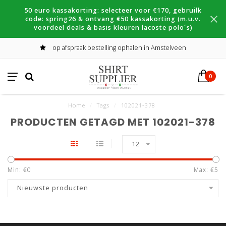
50 euro kassakorting: selecteer voor €170, gebruilk
code: spring26 & ontvang €50 kassakorting (m.u.v.
voordeel deals & basis kleuren lacoste polo´s)
op afspraak bestelling ophalen in Amstelveen
0
Home
/
Tags
/
102021-378
PRODUCTEN GETAGD MET 102021-378
12
Min: €
0
Max: €
5
Nieuwste producten