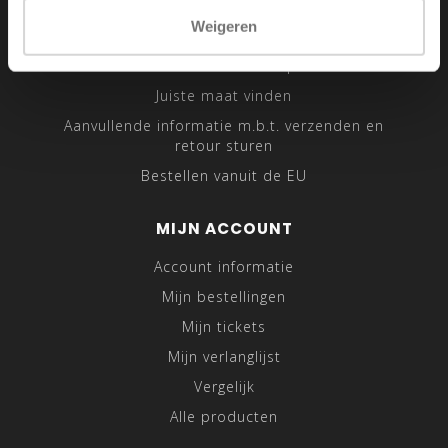
Sitemap
Weigeren
Traveling Tailor
Was- en Behandeltips
Juiste maat vinden
Aanvullende informatie m.b.t. verzenden en
retour sturen
Bestellen vanuit de EU
MIJN ACCOUNT
Account informatie
Mijn bestellingen
Mijn tickets
Mijn verlanglijst
Vergelijk
Alle producten