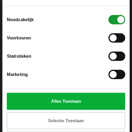
info@shirtsupplier.nl
Toestemmingsselectie
Noodzakelijk
Voorkeuren
Statistieken
INFORMATIE
Over ons
Marketing
Algemene voorwaarden
Disclaimer
Privacy Policy
Alles Toestaan
Betaalmethoden
Verzenden & retourneren
Selectie Toestaan
Klantenservice