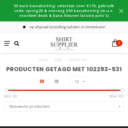
50 euro kassakorting: selecteer voor €170, gebruilk
code: spring26 & ontvang €50 kassakorting (m.u.v.
voordeel deals & basis kleuren lacoste polo´s)
op afspraak bestelling ophalen in Amstelveen
0
Home
/
Tags
/
102293-531
PRODUCTEN GETAGD MET 102293-531
12
Min: €
0
Max: €
5
Nieuwste producten