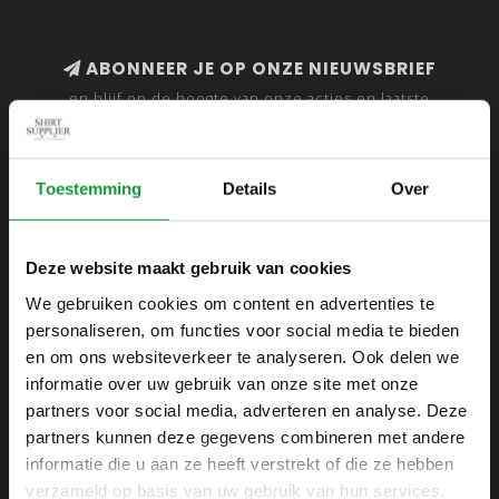
ABONNEER JE OP ONZE NIEUWSBRIEF
en blijf op de hoogte van onze acties en laatste
collecties
Toestemming
Details
Over
SHIRTSUPPLIER.NL
Deze website maakt gebruik van cookies
Webshop voor mannen
We gebruiken cookies om content en advertenties te
personaliseren, om functies voor social media te bieden
Zijlijnstraat 24
en om ons websiteverkeer te analyseren. Ook delen we
1433 DC
informatie over uw gebruik van onze site met onze
Kudelstaart
partners voor social media, adverteren en analyse. Deze
partners kunnen deze gegevens combineren met andere
+31 6 42 52 32 80
informatie die u aan ze heeft verstrekt of die ze hebben
+31 6 42 52 32 80
verzameld op basis van uw gebruik van hun services.