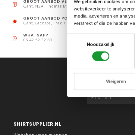
GROOT AANBOD VESTEN
We gebruiken cookies om cont
Gant, NZA, Thomas Maine
websiteverkeer te analyseren
media, adverteren en analys
GROOT AANBOD POLO´S
Gant, Lacoste, Fred Perry
verstrekt of die ze hebben v
WHATSAPP
Toestemmingsselectie
06 42 52 32 80
Noodzakelijk
Weigeren
SHIRTSUPPLIER.NL
Webshop voor mannen