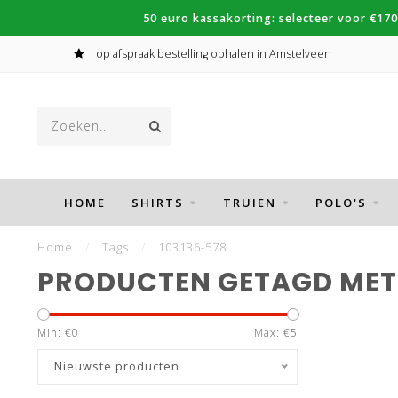
50 euro kassakorting: selecteer voor €170
op afspraak bestelling ophalen in Amstelveen
HOME
SHIRTS
TRUIEN
POLO'S
Home
/
Tags
/
103136-578
PRODUCTEN GETAGD MET 
Min: €
0
Max: €
5
Nieuwste producten