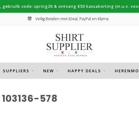
, gebruilk code: spring26 & ontvang €50 kassakorting (m.u.v. voor
Veilig Betalen met iDeal, PayPal en Klarna
SUPPLIERS
NEW
HAPPY DEALS
HERENMO
103136-578