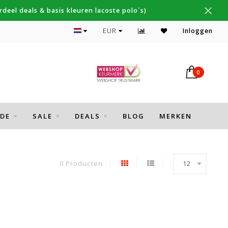
deel deals & basis kleuren lacoste polo´s)
Topmerken Thomas Maine, Cavallaro, Desoto
EUR
Inloggen
0
DE
SALE
DEALS
BLOG
MERKEN
0 Producten
12