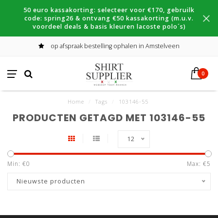
50 euro kassakorting: selecteer voor €170, gebruilk
code: spring26 & ontvang €50 kassakorting (m.u.v.
voordeel deals & basis kleuren lacoste polo´s)
op afspraak bestelling ophalen in Amstelveen
0
Home
/
Tags
/
103146-55
PRODUCTEN GETAGD MET 103146-55
12
Min: €
0
Max: €
5
Nieuwste producten