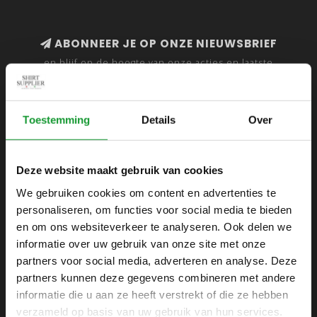
ABONNEER JE OP ONZE NIEUWSBRIEF
en blijf op de hoogte van onze acties en laatste
collecties
Toestemming
Details
Over
SHIRTSUPPLIER.NL
Deze website maakt gebruik van cookies
Webshop voor mannen
We gebruiken cookies om content en advertenties te
personaliseren, om functies voor social media te bieden
Zijlijnstraat 24
en om ons websiteverkeer te analyseren. Ook delen we
1433 DC
informatie over uw gebruik van onze site met onze
Kudelstaart
partners voor social media, adverteren en analyse. Deze
partners kunnen deze gegevens combineren met andere
+31 6 42 52 32 80
informatie die u aan ze heeft verstrekt of die ze hebben
+31 6 42 52 32 80
verzameld op basis van uw gebruik van hun services.