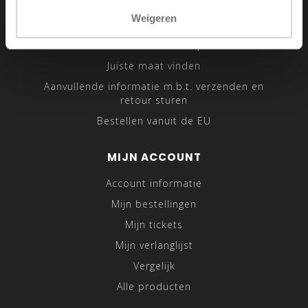
Sitemap
Weigeren
Traveling Tailor
Was- en Behandeltips
Juiste maat vinden
Aanvullende informatie m.b.t. verzenden en
retour sturen
Bestellen vanuit de EU
MIJN ACCOUNT
Account informatie
Mijn bestellingen
Mijn tickets
Mijn verlanglijst
Vergelijk
Alle producten