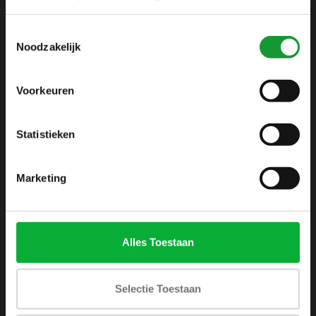
info@shirtsupplier.nl
Toestemmingsselectie
Noodzakelijk
Voorkeuren
Statistieken
INFORMATIE
Over ons
Marketing
Algemene voorwaarden
Disclaimer
Privacy Policy
Alles Toestaan
Betaalmethoden
Verzenden & retourneren
Selectie Toestaan
Klantenservice