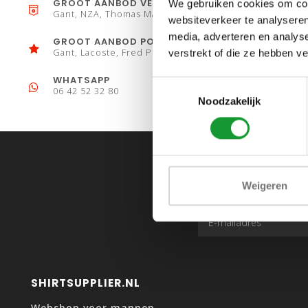
GROOT AANBOD VESTEN
We gebruiken cookies om cont
Gant, NZA, Thomas Maine
websiteverkeer te analyseren
media, adverteren en analys
GROOT AANBOD POLO´S
Gant, Lacoste, Fred Perry
verstrekt of die ze hebben v
WHATSAPP
Toestemmingsselectie
06 42 52 32 80
Noodzakelijk
Weigeren
SHIRTSUPPLIER.NL
Webshop voor mannen