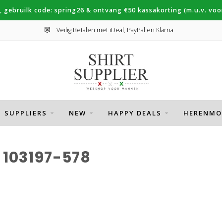
, gebruilk code: spring26 & ontvang €50 kassakorting (m.u.v. voor
Veilig Betalen met iDeal, PayPal en Klarna
SUPPLIERS
NEW
HAPPY DEALS
HERENMO
103197-578