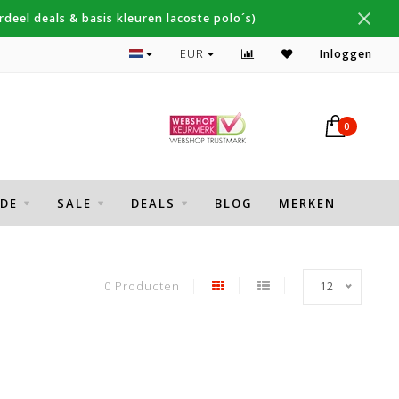
deel deals & basis kleuren lacoste polo´s)
Topmerken Thomas Maine, Cavallaro, Desoto
EUR
Inloggen
0
DE
SALE
DEALS
BLOG
MERKEN
0 Producten
12