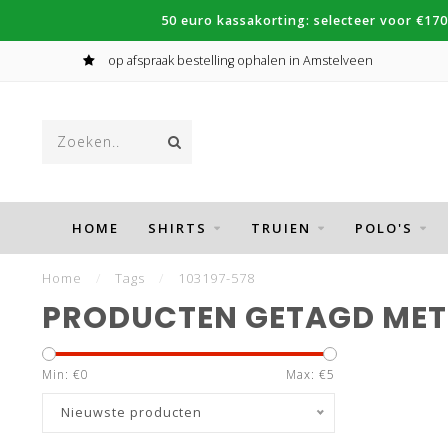
50 euro kassakorting: selecteer voor €170
op afspraak bestelling ophalen in Amstelveen
HOME
SHIRTS
TRUIEN
POLO'S
Home
/
Tags
/
103197-578
PRODUCTEN GETAGD MET 
Min: €
0
Max: €
5
Nieuwste producten