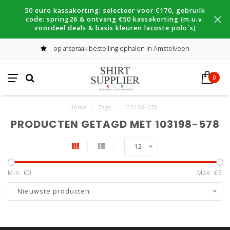
50 euro kassakorting: selecteer voor €170, gebruilk
code: spring26 & ontvang €50 kassakorting (m.u.v.
voordeel deals & basis kleuren lacoste polo´s)
op afspraak bestelling ophalen in Amstelveen
0
Home
/
Tags
/
103198-578
PRODUCTEN GETAGD MET 103198-578
12
Min: €
0
Max: €
5
Nieuwste producten