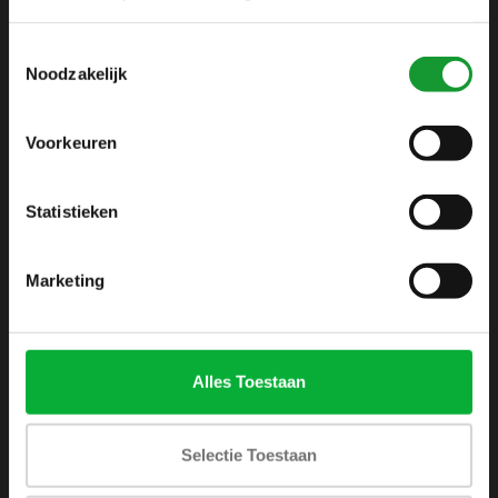
info@shirtsupplier.nl
Toestemmingsselectie
Noodzakelijk
Voorkeuren
Statistieken
INFORMATIE
Over ons
Marketing
Algemene voorwaarden
Disclaimer
Privacy Policy
Alles Toestaan
Betaalmethoden
Verzenden & retourneren
Selectie Toestaan
Klantenservice