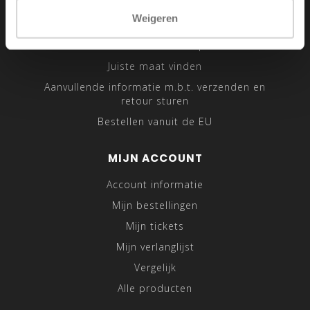
Sitemap
Weigeren
Traveling Tailor
Was- en Behandeltips
Juiste maat vinden
Aanvullende informatie m.b.t. verzenden en
retour sturen
Bestellen vanuit de EU
MIJN ACCOUNT
Account informatie
Mijn bestellingen
Mijn tickets
Mijn verlanglijst
Vergelijk
Alle producten