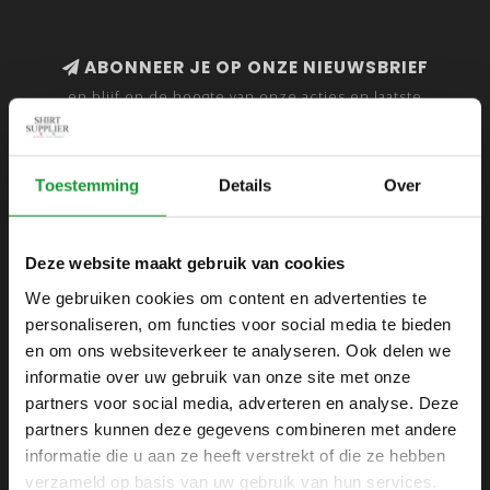
ABONNEER JE OP ONZE NIEUWSBRIEF
en blijf op de hoogte van onze acties en laatste
collecties
Toestemming
Details
Over
SHIRTSUPPLIER.NL
Deze website maakt gebruik van cookies
Webshop voor mannen
We gebruiken cookies om content en advertenties te
personaliseren, om functies voor social media te bieden
Zijlijnstraat 24
en om ons websiteverkeer te analyseren. Ook delen we
1433 DC
informatie over uw gebruik van onze site met onze
Kudelstaart
partners voor social media, adverteren en analyse. Deze
partners kunnen deze gegevens combineren met andere
+31 6 42 52 32 80
informatie die u aan ze heeft verstrekt of die ze hebben
+31 6 42 52 32 80
verzameld op basis van uw gebruik van hun services.