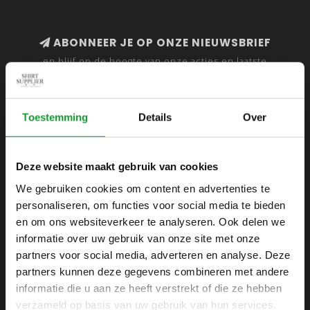
ABONNEER JE OP ONZE NIEUWSBRIEF
en blijf op de hoogte van onze acties en laatste
collecties
Toestemming
Details
Over
SHIRTSUPPLIER.NL
Deze website maakt gebruik van cookies
Webshop voor mannen
We gebruiken cookies om content en advertenties te
personaliseren, om functies voor social media te bieden
Zijlijnstraat 24
en om ons websiteverkeer te analyseren. Ook delen we
1433 DC
informatie over uw gebruik van onze site met onze
Kudelstaart
partners voor social media, adverteren en analyse. Deze
partners kunnen deze gegevens combineren met andere
+31 6 42 52 32 80
informatie die u aan ze heeft verstrekt of die ze hebben
+31 6 42 52 32 80
verzameld op basis van uw gebruik van hun services.