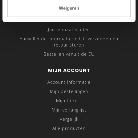
Sitemap
Weigeren
Traveling Tailor
Was- en Behandeltips
Juiste maat vinden
Aanvullende informatie m.b.t. verzenden en
retour sturen
Bestellen vanuit de EU
MIJN ACCOUNT
Account informatie
Mijn bestellingen
Mijn tickets
Mijn verlanglijst
Vergelijk
Alle producten