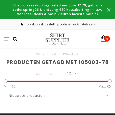
50 euro kassakorting: selecteer voor €170, gebruilk
code: spring26 & ontvang €50 kassakorting (m.u.v.
voordeel deals & basis kleuren lacoste polo´s)
op afspraak bestelling ophalen in Amstelveen
0
Home
/
Tags
/
105003-78
PRODUCTEN GETAGD MET 105003-78
12
Min: €
0
Max: €
5
Nieuwste producten