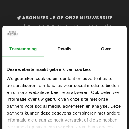
ABONNEER JE OP ONZE NIEUWSBRIEF
en blijf op de hoogte van onze acties en laatste
collecties
Toestemming
Details
Over
SHIRTSUPPLIER.NL
Deze website maakt gebruik van cookies
Webshop voor mannen
We gebruiken cookies om content en advertenties te
personaliseren, om functies voor social media te bieden
Zijlijnstraat 24
en om ons websiteverkeer te analyseren. Ook delen we
1433 DC
informatie over uw gebruik van onze site met onze
Kudelstaart
partners voor social media, adverteren en analyse. Deze
partners kunnen deze gegevens combineren met andere
+31 6 42 52 32 80
informatie die u aan ze heeft verstrekt of die ze hebben
+31 6 42 52 32 80
verzameld op basis van uw gebruik van hun services.