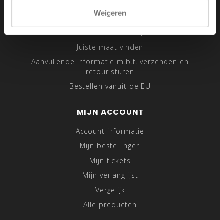
Sitemap
Weigeren
Traveling Tailor
Was- en Behandeltips
Juiste maat vinden
Aanvullende informatie m.b.t. verzenden en
retour sturen
Bestellen vanuit de EU
MIJN ACCOUNT
Account informatie
Mijn bestellingen
Mijn tickets
Mijn verlanglijst
Vergelijk
Alle producten