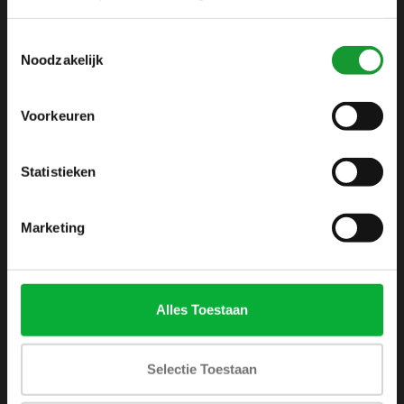
info@shirtsupplier.nl
Toestemmingsselectie
Noodzakelijk
Voorkeuren
Statistieken
INFORMATIE
Over ons
Marketing
Algemene voorwaarden
Disclaimer
Privacy Policy
Alles Toestaan
Betaalmethoden
Verzenden & retourneren
Selectie Toestaan
Klantenservice