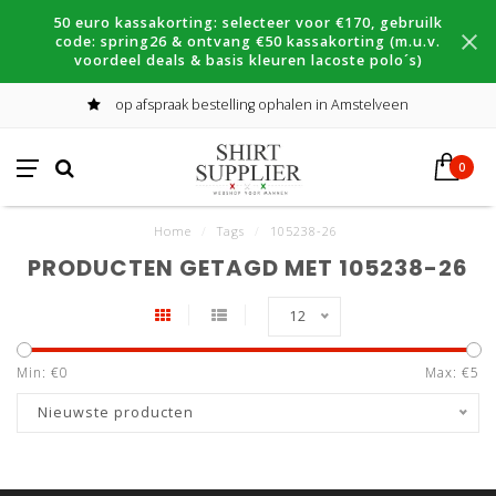
50 euro kassakorting: selecteer voor €170, gebruilk
code: spring26 & ontvang €50 kassakorting (m.u.v.
voordeel deals & basis kleuren lacoste polo´s)
op afspraak bestelling ophalen in Amstelveen
0
Home
/
Tags
/
105238-26
PRODUCTEN GETAGD MET 105238-26
12
Min: €
0
Max: €
5
Nieuwste producten