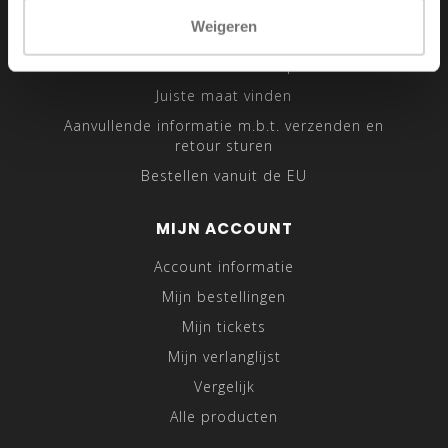
Sitemap
Weigeren
Traveling Tailor
Was- en Behandeltips
Juiste maat vinden
Aanvullende informatie m.b.t. verzenden en
retour sturen
Bestellen vanuit de EU
MIJN ACCOUNT
Account informatie
Mijn bestellingen
Mijn tickets
Mijn verlanglijst
Vergelijk
Alle producten