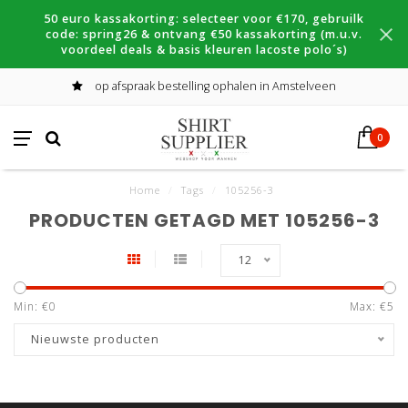
50 euro kassakorting: selecteer voor €170, gebruilk
code: spring26 & ontvang €50 kassakorting (m.u.v.
voordeel deals & basis kleuren lacoste polo´s)
op afspraak bestelling ophalen in Amstelveen
0
Home
/
Tags
/
105256-3
PRODUCTEN GETAGD MET 105256-3
12
Min: €
0
Max: €
5
Nieuwste producten