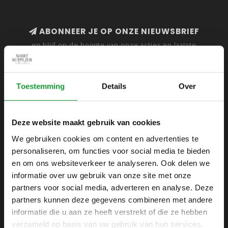
ABONNEER JE OP ONZE NIEUWSBRIEF
en blijf op de hoogte van onze acties en laatste
collecties
Toestemming
Details
Over
SHIRTSUPPLIER.NL
Deze website maakt gebruik van cookies
Webshop voor mannen
We gebruiken cookies om content en advertenties te
personaliseren, om functies voor social media te bieden
Zijlijnstraat 24
en om ons websiteverkeer te analyseren. Ook delen we
1433 DC
informatie over uw gebruik van onze site met onze
Kudelstaart
partners voor social media, adverteren en analyse. Deze
partners kunnen deze gegevens combineren met andere
+31 6 42 52 32 80
informatie die u aan ze heeft verstrekt of die ze hebben
+31 6 42 52 32 80
verzameld op basis van uw gebruik van hun services.