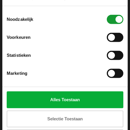
info@shirtsupplier.nl
Toestemmingsselectie
Noodzakelijk
Voorkeuren
Statistieken
INFORMATIE
Over ons
Marketing
Algemene voorwaarden
Disclaimer
Privacy Policy
Alles Toestaan
Betaalmethoden
Verzenden & retourneren
Selectie Toestaan
Klantenservice