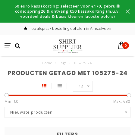
50 euro kassakorting: selecteer voor €170, gebruilk
code: spring26 & ontvang €50 kassakorting (m.u.v.
voordeel deals & basis kleuren lacoste polo´s)
op afspraak bestelling ophalen in Amstelveen
0
Home
/
Tags
/
105275-24
PRODUCTEN GETAGD MET 105275-24
12
Min: €
0
Max: €
30
Nieuwste producten
FILTERS