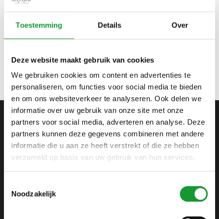
Bekijk alle
4
maten
Toestemming
Details
Over
LICHTBLAUW
€29,95
€59,95
Deze website maakt gebruik van cookies
We gebruiken cookies om content en advertenties te
personaliseren, om functies voor social media te bieden
en om ons websiteverkeer te analyseren. Ook delen we
informatie over uw gebruik van onze site met onze
partners voor social media, adverteren en analyse. Deze
ABONNEER JE OP ONZE NIEUWSBRIEF
partners kunnen deze gegevens combineren met andere
informatie die u aan ze heeft verstrekt of die ze hebben
en blijf op de hoogte van onze acties en laatste
collecties
verzameld op basis van uw gebruik van hun services.
Toestemmingsselectie
Noodzakelijk
SHIRTSUPPLIER.NL