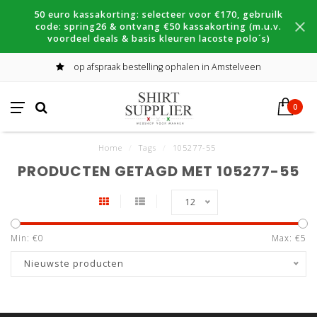
50 euro kassakorting: selecteer voor €170, gebruilk
code: spring26 & ontvang €50 kassakorting (m.u.v.
voordeel deals & basis kleuren lacoste polo´s)
op afspraak bestelling ophalen in Amstelveen
0
Home
/
Tags
/
105277-55
PRODUCTEN GETAGD MET 105277-55
12
Min: €
0
Max: €
5
Nieuwste producten