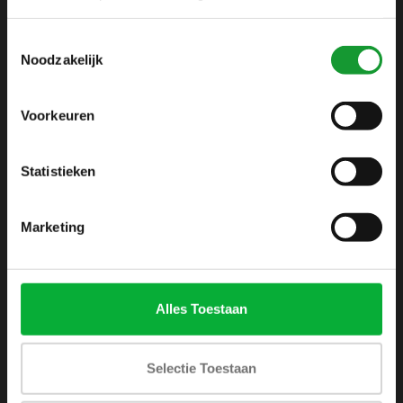
info@shirtsupplier.nl
Toestemmingsselectie
Noodzakelijk
Voorkeuren
Statistieken
INFORMATIE
Over ons
Marketing
Algemene voorwaarden
Disclaimer
Privacy Policy
Alles Toestaan
Betaalmethoden
Verzenden & retourneren
Selectie Toestaan
Klantenservice