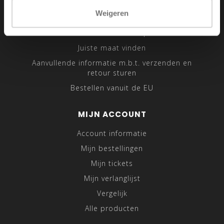
Sitemap
Weigeren
Traveling Tailor
Was- en Behandeltips
Juiste maat vinden
Aanvullende informatie m.b.t. verzenden en
retour sturen
Bestellen vanuit de EU
MIJN ACCOUNT
Account informatie
Mijn bestellingen
Mijn tickets
Mijn verlanglijst
Vergelijk
Alle producten