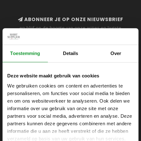
ABONNEER JE OP ONZE NIEUWSBRIEF
en blijf op de hoogte van onze acties en laatste
collecties
Toestemming
Details
Over
SHIRTSUPPLIER.NL
Deze website maakt gebruik van cookies
Webshop voor mannen
We gebruiken cookies om content en advertenties te
personaliseren, om functies voor social media te bieden
Zijlijnstraat 24
en om ons websiteverkeer te analyseren. Ook delen we
1433 DC
informatie over uw gebruik van onze site met onze
Kudelstaart
partners voor social media, adverteren en analyse. Deze
partners kunnen deze gegevens combineren met andere
+31 6 42 52 32 80
informatie die u aan ze heeft verstrekt of die ze hebben
+31 6 42 52 32 80
verzameld op basis van uw gebruik van hun services.