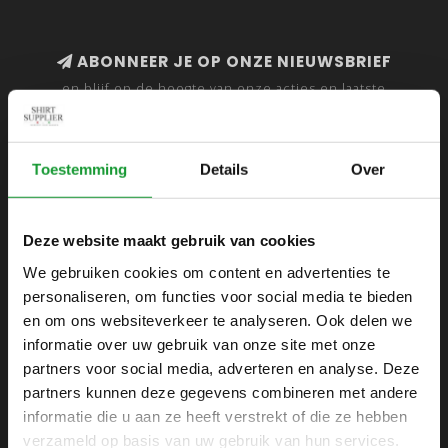
ABONNEER JE OP ONZE NIEUWSBRIEF
en blijf op de hoogte van onze acties en laatste
collecties
Toestemming
Details
Over
SHIRTSUPPLIER.NL
Deze website maakt gebruik van cookies
Webshop voor mannen
We gebruiken cookies om content en advertenties te
personaliseren, om functies voor social media te bieden
Zijlijnstraat 24
en om ons websiteverkeer te analyseren. Ook delen we
1433 DC
informatie over uw gebruik van onze site met onze
Kudelstaart
partners voor social media, adverteren en analyse. Deze
partners kunnen deze gegevens combineren met andere
+31 6 42 52 32 80
informatie die u aan ze heeft verstrekt of die ze hebben
+31 6 42 52 32 80
verzameld op basis van uw gebruik van hun services.