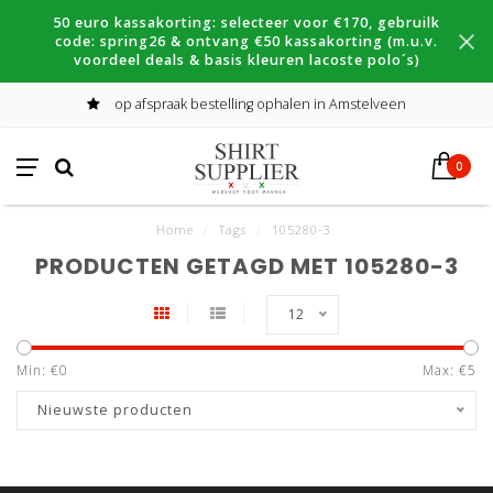
50 euro kassakorting: selecteer voor €170, gebruilk
code: spring26 & ontvang €50 kassakorting (m.u.v.
voordeel deals & basis kleuren lacoste polo´s)
op afspraak bestelling ophalen in Amstelveen
0
Home
/
Tags
/
105280-3
PRODUCTEN GETAGD MET 105280-3
12
Min: €
0
Max: €
5
Nieuwste producten