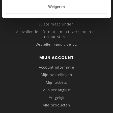
Sitemap
Weigeren
Traveling Tailor
Was- en Behandeltips
Juiste maat vinden
Aanvullende informatie m.b.t. verzenden en
retour sturen
Bestellen vanuit de EU
MIJN ACCOUNT
Account informatie
Mijn bestellingen
Mijn tickets
Mijn verlanglijst
Vergelijk
Alle producten