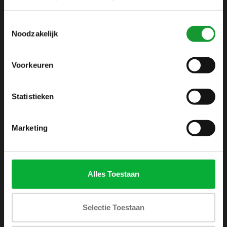
info@shirtsupplier.nl
Toestemmingsselectie
Noodzakelijk
Voorkeuren
Statistieken
INFORMATIE
Over ons
Marketing
Algemene voorwaarden
Disclaimer
Privacy Policy
Alles Toestaan
Betaalmethoden
Verzenden & retourneren
Selectie Toestaan
Klantenservice