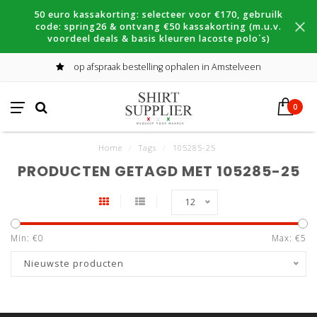
50 euro kassakorting: selecteer voor €170, gebruilk
code: spring26 & ontvang €50 kassakorting (m.u.v.
voordeel deals & basis kleuren lacoste polo´s)
op afspraak bestelling ophalen in Amstelveen
0
Home
/
Tags
/
105285-25
PRODUCTEN GETAGD MET 105285-25
12
Min: €
0
Max: €
5
Nieuwste producten