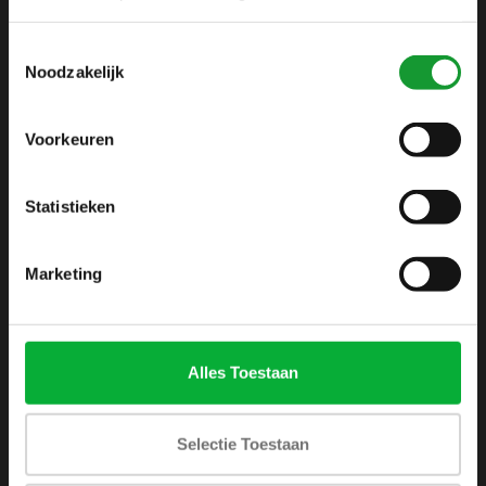
info@shirtsupplier.nl
Toestemmingsselectie
Noodzakelijk
Voorkeuren
Statistieken
INFORMATIE
Over ons
Marketing
Algemene voorwaarden
Disclaimer
Privacy Policy
Alles Toestaan
Betaalmethoden
Verzenden & retourneren
Selectie Toestaan
Klantenservice