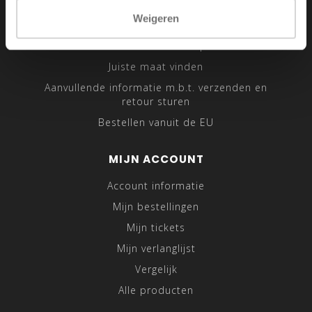
Sitemap
Weigeren
Traveling Tailor
Was- en Behandeltips
Juiste maat vinden
Aanvullende informatie m.b.t. verzenden en
retour sturen
Bestellen vanuit de EU
MIJN ACCOUNT
Account informatie
Mijn bestellingen
Mijn tickets
Mijn verlanglijst
Vergelijk
Alle producten