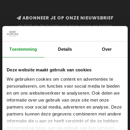
ABONNEER JE OP ONZE NIEUWSBRIEF
en blijf op de hoogte van onze acties en laatste
collecties
Toestemming
Details
Over
SHIRTSUPPLIER.NL
Deze website maakt gebruik van cookies
Webshop voor mannen
We gebruiken cookies om content en advertenties te
personaliseren, om functies voor social media te bieden
Zijlijnstraat 24
en om ons websiteverkeer te analyseren. Ook delen we
1433 DC
informatie over uw gebruik van onze site met onze
Kudelstaart
partners voor social media, adverteren en analyse. Deze
partners kunnen deze gegevens combineren met andere
+31 6 42 52 32 80
informatie die u aan ze heeft verstrekt of die ze hebben
+31 6 42 52 32 80
verzameld op basis van uw gebruik van hun services.