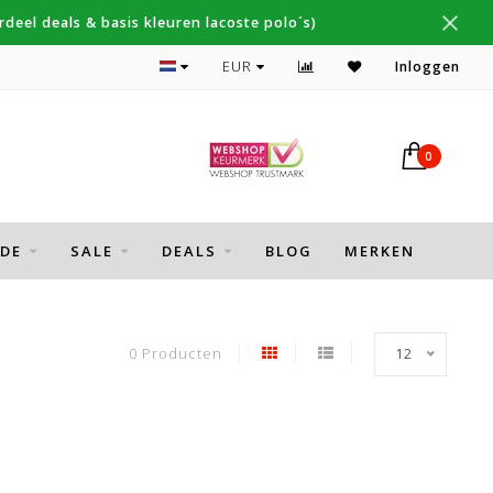
deel deals & basis kleuren lacoste polo´s)
Topmerken Thomas Maine, Cavallaro, Desoto
EUR
Inloggen
0
DE
SALE
DEALS
BLOG
MERKEN
0 Producten
12