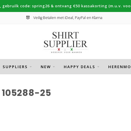
, gebruilk code: spring26 & ontvang €50 kassakorting (m.u.v. voor
Veilig Betalen met iDeal, PayPal en Klarna
SUPPLIERS
NEW
HAPPY DEALS
HERENMO
 105288-25