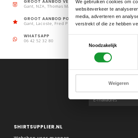
GROOT AANBOD VESTEN
We gebruiken cookies om cont
Gant, NZA, Thomas Maine
websiteverkeer te analyseren
media, adverteren en analys
GROOT AANBOD POLO´S
Gant, Lacoste, Fred Perry
verstrekt of die ze hebben v
WHATSAPP
Toestemmingsselectie
06 42 52 32 80
Noodzakelijk
Weigeren
SHIRTSUPPLIER.NL
Webshop voor mannen