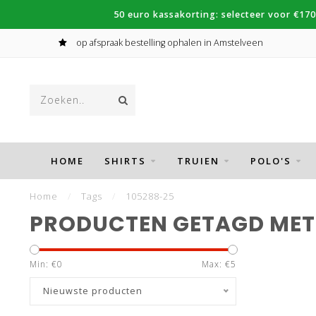
50 euro kassakorting: selecteer voor €170
op afspraak bestelling ophalen in Amstelveen
HOME
SHIRTS
TRUIEN
POLO'S
Home
/
Tags
/
105288-25
PRODUCTEN GETAGD MET
Min: €
0
Max: €
5
Nieuwste producten