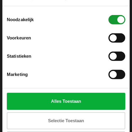
info@shirtsupplier.nl
Toestemmingsselectie
Noodzakelijk
Voorkeuren
Statistieken
INFORMATIE
Over ons
Marketing
Algemene voorwaarden
Disclaimer
Privacy Policy
Alles Toestaan
Betaalmethoden
Verzenden & retourneren
Selectie Toestaan
Klantenservice