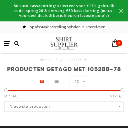
50 euro kassakorting: selecteer voor €170, gebruilk
code: spring26 & ontvang €50 kassakorting (m.u.v.
voordeel deals & basis kleuren lacoste polo´s)
op afspraak bestelling ophalen in Amstelveen
0
Home
/
Tags
/
105288-78
PRODUCTEN GETAGD MET 105288-78
12
Min: €
0
Max: €
5
Nieuwste producten