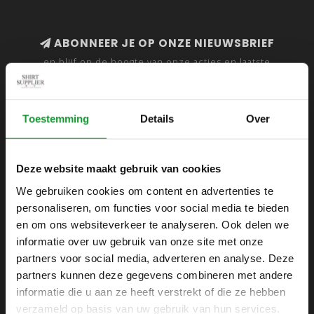
ABONNEER JE OP ONZE NIEUWSBRIEF
en blijf op de hoogte van onze acties en laatste
collecties
Toestemming
Details
Over
SHIRTSUPPLIER.NL
Deze website maakt gebruik van cookies
Webshop voor mannen
We gebruiken cookies om content en advertenties te
personaliseren, om functies voor social media te bieden
Zijlijnstraat 24
en om ons websiteverkeer te analyseren. Ook delen we
1433 DC
informatie over uw gebruik van onze site met onze
Kudelstaart
partners voor social media, adverteren en analyse. Deze
partners kunnen deze gegevens combineren met andere
+31 6 42 52 32 80
informatie die u aan ze heeft verstrekt of die ze hebben
+31 6 42 52 32 80
verzameld op basis van uw gebruik van hun services.