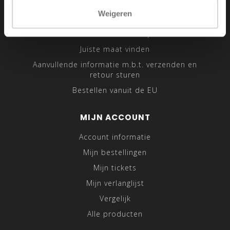
Sitemap
Weigeren
Traveling Tailor
Was- en Behandeltips
Juiste maat vinden
Aanvullende informatie m.b.t. verzenden en
retour sturen
Bestellen vanuit de EU
MIJN ACCOUNT
Account informatie
Mijn bestellingen
Mijn tickets
Mijn verlanglijst
Vergelijk
Alle producten