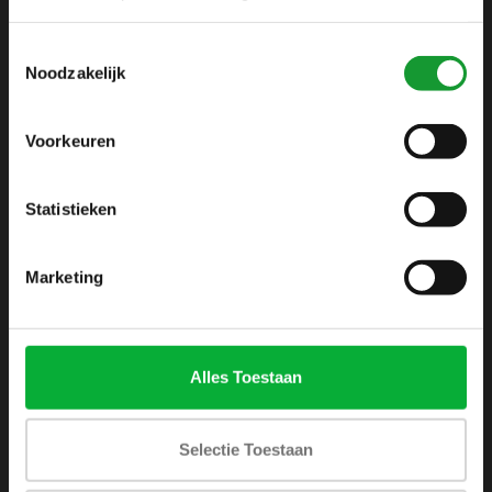
info@shirtsupplier.nl
Toestemmingsselectie
Noodzakelijk
Voorkeuren
Statistieken
INFORMATIE
Over ons
Marketing
Algemene voorwaarden
Disclaimer
Privacy Policy
Alles Toestaan
Betaalmethoden
Verzenden & retourneren
Selectie Toestaan
Klantenservice