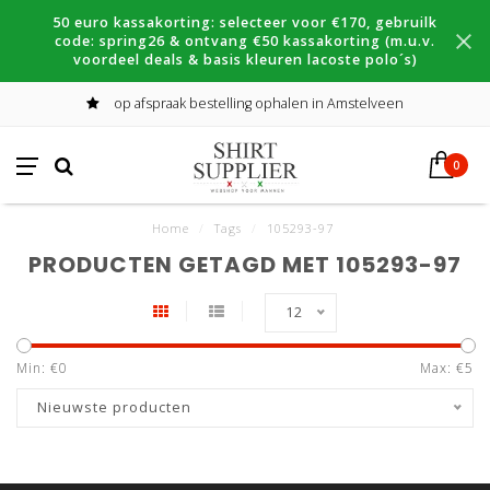
50 euro kassakorting: selecteer voor €170, gebruilk
code: spring26 & ontvang €50 kassakorting (m.u.v.
voordeel deals & basis kleuren lacoste polo´s)
op afspraak bestelling ophalen in Amstelveen
0
Home
/
Tags
/
105293-97
PRODUCTEN GETAGD MET 105293-97
12
Min: €
0
Max: €
5
Nieuwste producten