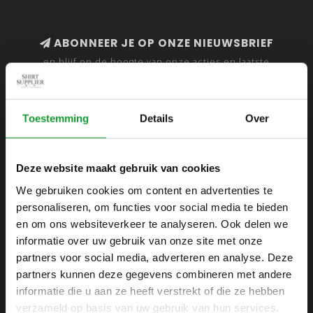
ABONNEER JE OP ONZE NIEUWSBRIEF
en blijf op de hoogte van onze acties en laatste
collecties
Toestemming
Details
Over
SHIRTSUPPLIER.NL
Deze website maakt gebruik van cookies
Webshop voor mannen
We gebruiken cookies om content en advertenties te
personaliseren, om functies voor social media te bieden
Zijlijnstraat 24
en om ons websiteverkeer te analyseren. Ook delen we
1433 DC
informatie over uw gebruik van onze site met onze
Kudelstaart
partners voor social media, adverteren en analyse. Deze
partners kunnen deze gegevens combineren met andere
+31 6 42 52 32 80
informatie die u aan ze heeft verstrekt of die ze hebben
+31 6 42 52 32 80
verzameld op basis van uw gebruik van hun services.