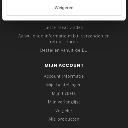
Sitemap
Weigeren
Traveling Tailor
Was- en Behandeltips
Juiste maat vinden
Aanvullende informatie m.b.t. verzenden en
retour sturen
Bestellen vanuit de EU
MIJN ACCOUNT
Account informatie
Mijn bestellingen
Mijn tickets
Mijn verlanglijst
Vergelijk
Alle producten