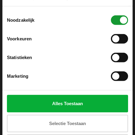
info@shirtsupplier.nl
Toestemmingsselectie
Noodzakelijk
Voorkeuren
Statistieken
INFORMATIE
Over ons
Marketing
Algemene voorwaarden
Disclaimer
Privacy Policy
Alles Toestaan
Betaalmethoden
Verzenden & retourneren
Selectie Toestaan
Klantenservice