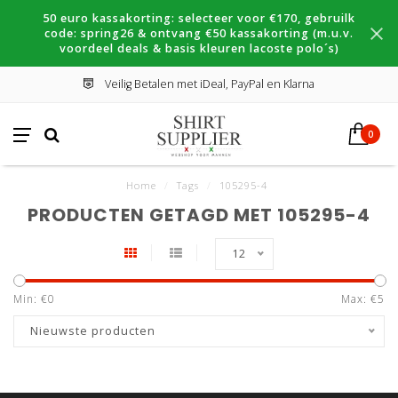
50 euro kassakorting: selecteer voor €170, gebruilk
code: spring26 & ontvang €50 kassakorting (m.u.v.
voordeel deals & basis kleuren lacoste polo´s)
Veilig Betalen met iDeal, PayPal en Klarna
0
Home
/
Tags
/
105295-4
PRODUCTEN GETAGD MET 105295-4
12
Min: €
0
Max: €
5
Nieuwste producten