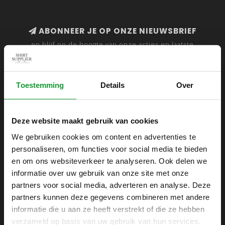
ABONNEER JE OP ONZE NIEUWSBRIEF
en blijf op de hoogte van onze acties en laatste
collecties
Toestemming
Details
Over
SHIRTSUPPLIER.NL
Deze website maakt gebruik van cookies
Webshop voor mannen
We gebruiken cookies om content en advertenties te
personaliseren, om functies voor social media te bieden
Zijlijnstraat 24
en om ons websiteverkeer te analyseren. Ook delen we
1433 DC
informatie over uw gebruik van onze site met onze
Kudelstaart
partners voor social media, adverteren en analyse. Deze
partners kunnen deze gegevens combineren met andere
+31 6 42 52 32 80
informatie die u aan ze heeft verstrekt of die ze hebben
+31 6 42 52 32 80
verzameld op basis van uw gebruik van hun services.