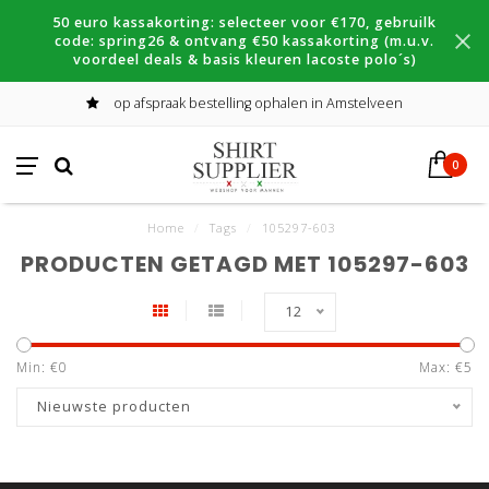
50 euro kassakorting: selecteer voor €170, gebruilk
code: spring26 & ontvang €50 kassakorting (m.u.v.
voordeel deals & basis kleuren lacoste polo´s)
op afspraak bestelling ophalen in Amstelveen
0
Home
/
Tags
/
105297-603
PRODUCTEN GETAGD MET 105297-603
12
Min: €
0
Max: €
5
Nieuwste producten