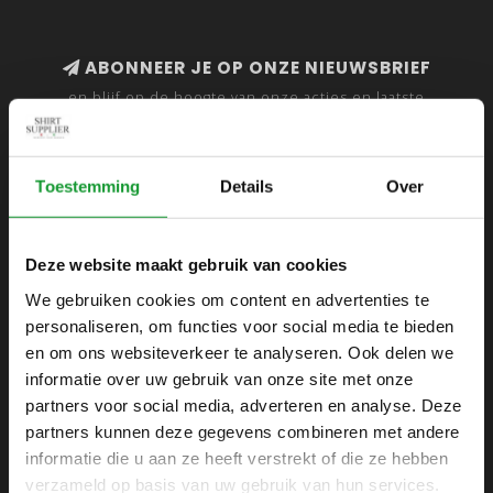
ABONNEER JE OP ONZE NIEUWSBRIEF
en blijf op de hoogte van onze acties en laatste
collecties
Toestemming
Details
Over
SHIRTSUPPLIER.NL
Deze website maakt gebruik van cookies
Webshop voor mannen
We gebruiken cookies om content en advertenties te
personaliseren, om functies voor social media te bieden
Zijlijnstraat 24
en om ons websiteverkeer te analyseren. Ook delen we
1433 DC
informatie over uw gebruik van onze site met onze
Kudelstaart
partners voor social media, adverteren en analyse. Deze
partners kunnen deze gegevens combineren met andere
+31 6 42 52 32 80
informatie die u aan ze heeft verstrekt of die ze hebben
+31 6 42 52 32 80
verzameld op basis van uw gebruik van hun services.