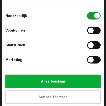
info@shirtsupplier.nl
Toestemmingsselectie
Noodzakelijk
Voorkeuren
Statistieken
INFORMATIE
Over ons
Marketing
Algemene voorwaarden
Disclaimer
Privacy Policy
Alles Toestaan
Betaalmethoden
Verzenden & retourneren
Selectie Toestaan
Klantenservice