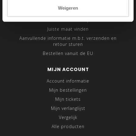
Sitemap
Weigeren
Traveling Tailor
Was- en Behandeltips
Juiste maat vinden
Aanvullende informatie m.b.t. verzenden en
retour sturen
Bestellen vanuit de EU
MIJN ACCOUNT
Account informatie
Mijn bestellingen
Mijn tickets
Mijn verlanglijst
Vergelijk
Alle producten