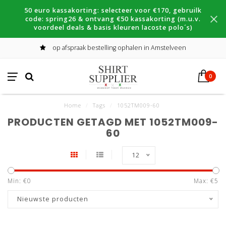
50 euro kassakorting: selecteer voor €170, gebruilk
code: spring26 & ontvang €50 kassakorting (m.u.v.
voordeel deals & basis kleuren lacoste polo´s)
op afspraak bestelling ophalen in Amstelveen
0
Home
/
Tags
/
1052TM009-60
PRODUCTEN GETAGD MET 1052TM009-
60
12
Min: €
0
Max: €
5
Nieuwste producten