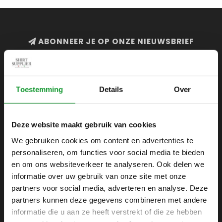
ABONNEER JE OP ONZE NIEUWSBRIEF
en blijf op de hoogte van onze acties en laatste
collecties
Toestemming
Details
Over
Deze website maakt gebruik van cookies
SHIRTSUPPLIER.NL
We gebruiken cookies om content en advertenties te
Webshop voor mannen
personaliseren, om functies voor social media te bieden
Zijlijnstraat 24
en om ons websiteverkeer te analyseren. Ook delen we
1433 DC
informatie over uw gebruik van onze site met onze
Kudelstaart
partners voor social media, adverteren en analyse. Deze
partners kunnen deze gegevens combineren met andere
+31 6 42 52 32 80
informatie die u aan ze heeft verstrekt of die ze hebben