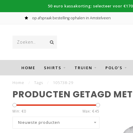
50 euro kassakorting: selecteer voor €170
op afspraak bestelling ophalen in Amstelveen
HOME
SHIRTS
TRUIEN
POLO'S
Home
/
Tags
/
105738-29
PRODUCTEN GETAGD MET 
Min: €
0
Max: €
45
Nieuwste producten