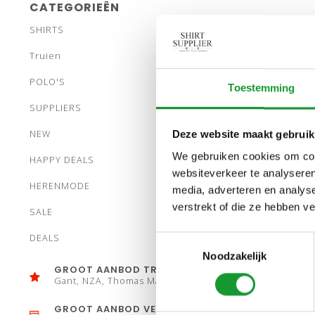
CATEGORIEËN
SHIRTS
Truien
POLO'S
Toestemming
SUPPLIERS
NEW
Deze website maakt gebruik
We gebruiken cookies om cont
HAPPY DEALS
websiteverkeer te analyseren
HERENMODE
media, adverteren en analys
verstrekt of die ze hebben v
SALE
DEALS
Toestemmingsselectie
Noodzakelijk
GROOT AANBOD TRUIEN
Gant, NZA, Thomas Maine
GROOT AANBOD VESTEN