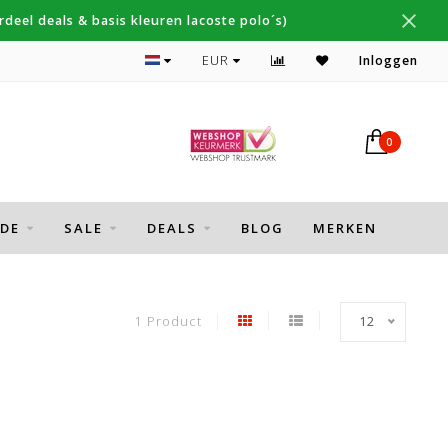
deel deals & basis kleuren lacoste polo´s)
Topmerken Thomas Maine, Cavallaro, Desoto
EUR
Inloggen
0
DE
SALE
DEALS
BLOG
MERKEN
1 Product
12