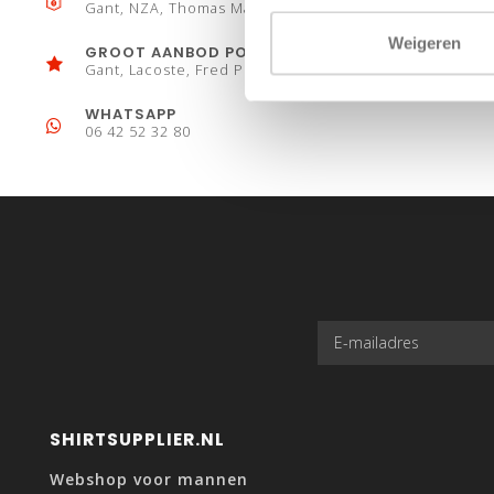
Gant, NZA, Thomas Maine
Weigeren
GROOT AANBOD POLO´S
Gant, Lacoste, Fred Perry
WHATSAPP
06 42 52 32 80
SHIRTSUPPLIER.NL
Webshop voor mannen