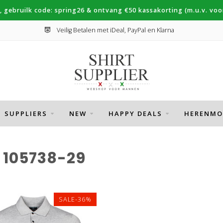
, gebruilk code: spring26 & ontvang €50 kassakorting (m.u.v. voor
Veilig Betalen met iDeal, PayPal en Klarna
SUPPLIERS
NEW
HAPPY DEALS
HERENMO
105738-29
SALE-36%